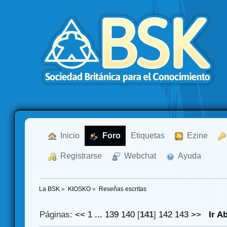
  Inicio
  Foro
Etiquetas
  Ezine
  Registrarse
  Webchat
  Ayuda
La BSK
»
KIOSKO
»
Reseñas escritas
Páginas:
<<
1
...
139
140
[
141
]
142
143
>>
Ir A