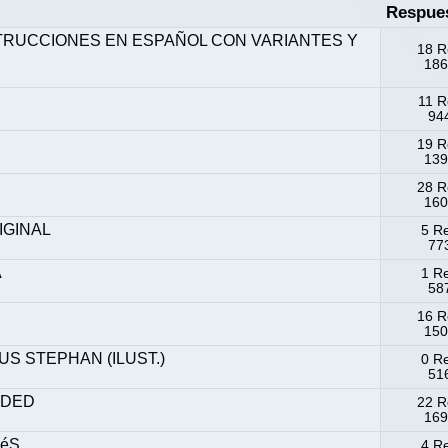
Respue
STRUCCIONES EN ESPAÑOL CON VARIANTES Y
18 R
186
11 R
944
19 R
139
28 R
160
IGINAL
5 R
773
A
1 R
587
16 R
150
S STEPHAN (ILUST.)
0 R
516
ADED
22 R
169
CéS
4 R