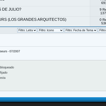
691
S DE JULIO?
9 R
137
URS (LOS GRANDES ARQUITECTOS)
0 R
536
sseurs - 07/2007
bloqueado
ijado
esta