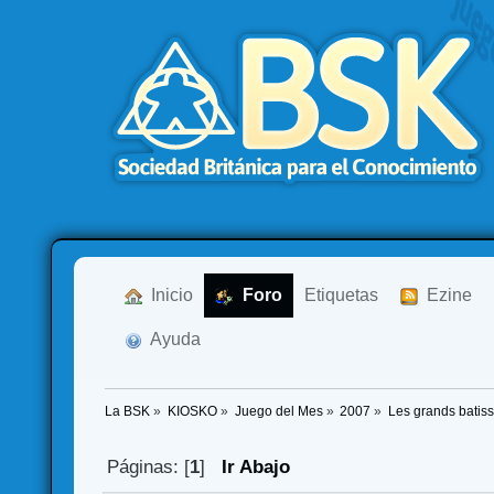
  Inicio
  Foro
Etiquetas
  Ezine
  Ayuda
La BSK
»
KIOSKO
»
Juego del Mes
»
2007
»
Les grands batis
Páginas: [
1
]
Ir Abajo