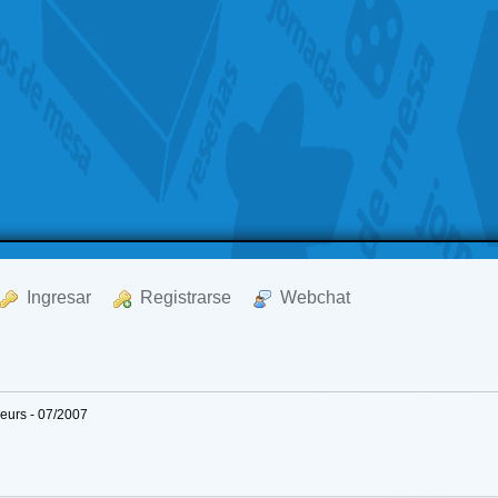
  Ingresar
  Registrarse
  Webchat
seurs - 07/2007