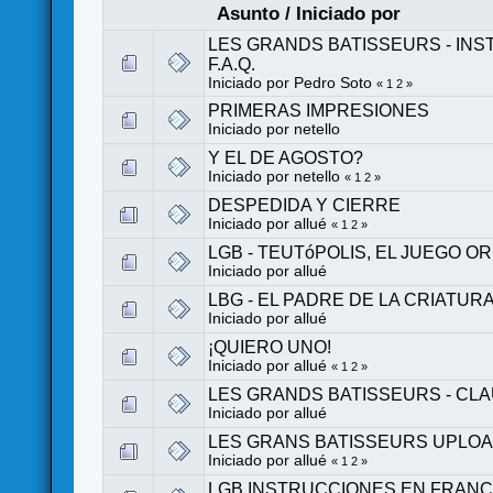
Asunto
/
Iniciado por
LES GRANDS BATISSEURS - IN
F.A.Q.
Iniciado por
Pedro Soto
«
1
2
»
PRIMERAS IMPRESIONES
Iniciado por
netello
Y EL DE AGOSTO?
Iniciado por
netello
«
1
2
»
DESPEDIDA Y CIERRE
Iniciado por
allué
«
1
2
»
LGB - TEUTóPOLIS, EL JUEGO OR
Iniciado por
allué
LBG - EL PADRE DE LA CRIATUR
Iniciado por
allué
¡QUIERO UNO!
Iniciado por
allué
«
1
2
»
LES GRANDS BATISSEURS - CLAU
Iniciado por
allué
LES GRANS BATISSEURS UPLO
Iniciado por
allué
«
1
2
»
LGB INSTRUCCIONES EN FRAN