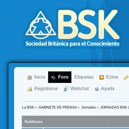
  Inicio
  Foro
Etiquetas
  Ezine
  Registrarse
  Webchat
  Ayuda
La BSK
»
GABINETE DE PRENSA
»
Jornadas
»
JORNADAS BSK
(
Subforos