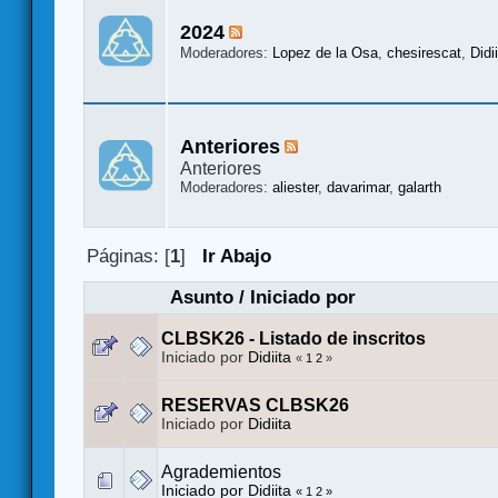
2024
Moderadores:
Lopez de la Osa
,
chesirescat
,
Didi
Anteriores
Anteriores
Moderadores:
aliester
,
davarimar
,
galarth
Páginas: [
1
]
Ir Abajo
Asunto
/
Iniciado por
CLBSK26 - Listado de inscritos
Iniciado por
Didiita
«
1
2
»
RESERVAS CLBSK26
Iniciado por
Didiita
Agrademientos
Iniciado por
Didiita
«
1
2
»