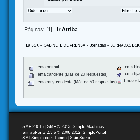
Páginas: [
1
]
Ir Arriba
La BSK
»
GABINETE DE PRENSA
»
Jornadas
»
JORNADAS BSK
Tema normal
Tema blo
Tema fija
Tema candente (Más de 20 respuestas)
Encuest
Tema muy candente (Más de 50 respuestas)
SMF 2.0.15
|
SMF © 2013
,
Simple Machines
SimplePortal 2.3.5 © 2008-2012, SimplePortal
SMFSimple.com Theme | Skin Samp