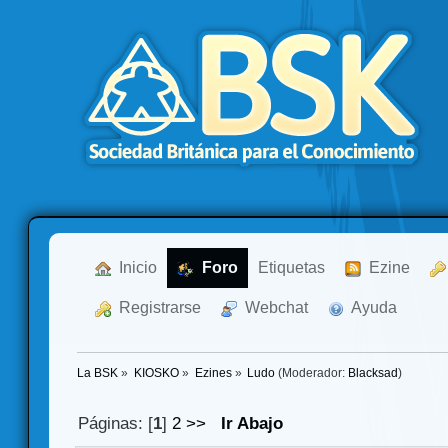
  Inicio
  Foro
Etiquetas
  Ezine
  Registrarse
  Webchat
  Ayuda
La BSK
»
KIOSKO
»
Ezines
»
Ludo
(Moderador:
Blacksad
)
Páginas: [
1
]
2
>>
Ir Abajo