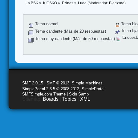
La BSK
»
KIOSKO
»
Ezines
»
Ludo
(Moderador:
Blacksad
)
Tema normal
Tema blo
Tema fija
Tema candente (Más de 20 respuestas)
Encuest
Tema muy candente (Más de 50 respuestas)
SMF 2.0.15
|
SMF © 2013
,
Simple Machines
SimplePortal 2.3.5 © 2008-2012, SimplePortal
SMFSimple.com Theme | Skin Samp
Sitemap:
Boards
|
Topics
|
XML