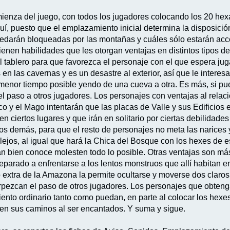
nza del juego, con todos los jugadores colocando los 20 he
uí, puesto que el emplazamiento inicial determina la disposici
uedarán bloqueadas por las montañas y cuáles sólo estarán acc
ienen habilidades que les otorgan ventajas en distintos tipos d
el tablero para que favorezca el personaje con el que espera jug
en las cavernas y es un desastre al exterior, así que le intere
menor tiempo posible yendo de una cueva a otra. Es más, si pue
 el paso a otros jugadores. Los personajes con ventajas al relac
o y el Mago intentarán que las placas de Valle y sus Edificios 
n ciertos lugares y que irán en solitario por ciertas debilidad
s demás, para que el resto de personajes no meta las narices y 
lejos, al igual que hará la Chica del Bosque con los hexes de 
n bien conoce molesten todo lo posible. Otras ventajas son más
parado a enfrentarse a los lentos monstruos que allí habitan en
extra de la Amazona la permite ocultarse y moverse dos claros
ezcan el paso de otros jugadores. Los personajes que obtenga
iento ordinario tanto como puedan, en parte al colocar los he
n sus caminos al ser encantados. Y suma y sigue.