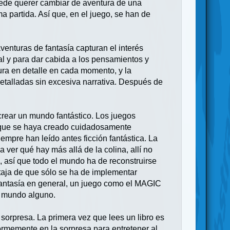
uede querer cambiar de aventura de una
a partida. Así que, en el juego, se han de
enturas de fantasía capturan el interés
al y para dar cabida a los pensamientos y
ura en detalle en cada momento, y la
detalladas sin excesiva narrativa. Después de
 crear un mundo fantástico. Los juegos
 que se haya creado cuidadosamente
empre han leído antes ficción fantástica. La
 ver qué hay más allá de la colina, allí no
, así que todo el mundo ha de reconstruirse
taja de que sólo se ha de implementar
 fantasía en general, un juego como el MAGIC
ir mundo alguno.
orpresa. La primera vez que lees un libro es
ormemente en la sorpresa para entretener al