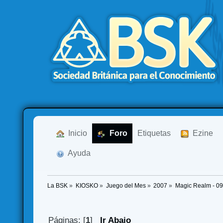
  Inicio
  Foro
Etiquetas
  Ezine
  Ayuda
La BSK
»
KIOSKO
»
Juego del Mes
»
2007
»
Magic Realm - 0
Páginas: [
1
]
Ir Abajo