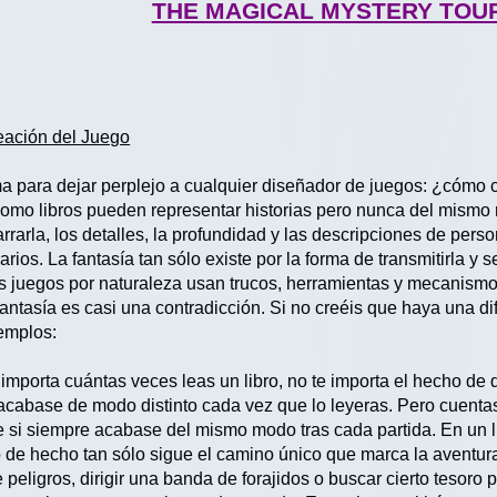
THE MAGICAL MYSTERY TOU
ción del Juego
 para dejar perplejo a cualquier diseñador de juegos: ¿cómo cap
omo libros pueden representar historias pero nunca del mismo mo
arrarla, los detalles, la profundidad y las descripciones de per
os. La fantasía tan sólo existe por la forma de transmitirla y s
los juegos por naturaleza usan trucos, herramientas y mecanismo
fantasía es casi una contradicción. Si no creéis que haya una di
emplos:
importa cuántas veces leas un libro, no te importa el hecho de 
acabase de modo distinto cada vez que lo leyeras. Pero cuenta
si siempre acabase del mismo modo tras cada partida. En un l
de hecho tan sólo sigue el camino único que marca la aventura
eligros, dirigir una banda de forajidos o buscar cierto tesoro p