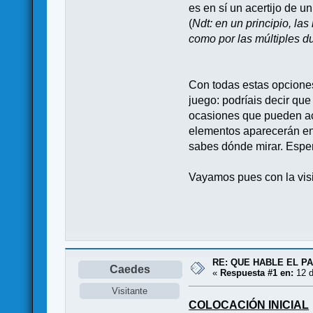
es en sí un acertijo de un
(
Ndt: en un principio, la
como por las múltiples d
Con todas estas opcione
juego: podríais decir qu
ocasiones que pueden ace
elementos aparecerán en 
sabes dónde mirar. Espe
Vayamos pues con la visi
RE: QUE HABLE EL P
Caedes
«
Respuesta #1 en:
12 d
Visitante
COLOCACIÓN INICIAL