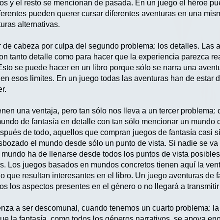
os y el resto se mencionan de pasada. En un juego el héroe p
iferentes pueden querer cursar diferentes aventuras en una mism
uras alternativas.
 de cabeza por culpa del segundo problema: los detalles. Las av
on tanto detalle como para hacer que la experiencia parezca re
Esto se puede hacer en un libro porque sólo se narra una avent
 en esos limites. En un juego todas las aventuras han de estar 
er.
enen una ventaja, pero tan sólo nos lleva a un tercer problema:
undo de fantasía en detalle con tan sólo mencionar un mundo
espués de todo, aquellos que compran juegos de fantasía casi si
sbozado el mundo desde sólo un punto de vista. Si nadie se va a
 mundo ha de llenarse desde todos los puntos de vista posibles
os. Los juegos basados en mundos concretos tienen aquí la ven
o que resultan interesantes en el libro. Un juego aventuras de
os los aspectos presentes en el género o no llegará a transmit
nza a ser descomunal, cuando tenemos un cuarto problema: la s
que la fantasía, como todos los géneros narrativos, se apoya en