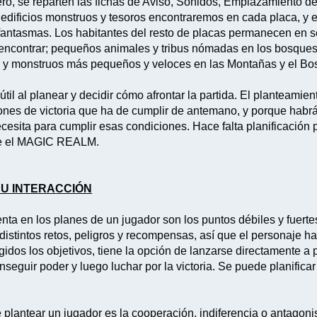
ro, se reparten las fichas de Aviso, Sonidos, Emplazamiento de
edificios monstruos y tesoros encontraremos en cada placa, y en
 fantasmas. Los habitantes del resto de placas permanecen en s
encontrar; pequeños animales y tribus nómadas en los bosques
s y monstruos más pequeños y veloces en las Montañas y el B
til al planear y decidir cómo afrontar la partida. El planteami
iones de victoria que ha de cumplir de antemano, y porque habrá
esita para cumplir esas condiciones. Hace falta planificación p
ce el MAGIC REALM.
SU INTERACCIÓN
enta en los planes de un jugador son los puntos débiles y fuert
distintos retos, peligros y recompensas, así que el personaje 
idos los objetivos, tiene la opción de lanzarse directamente a p
seguir poder y luego luchar por la victoria. Se puede planifica
plantear un jugador es la cooperación, indiferencia o antagoni