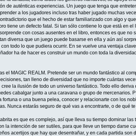
usión de auténticas experiencias. Un juego que tenga que entret
rprender a los jugadores incluso tras haber jugado muchas vece
ntradictorio que el hecho de estar familiarizado con algo y que
ro tiene un defecto fatal. Si tan sólo contiene lo que está en el
te sorprende con cosas ausentes en el libro, entonces es que no
tan diversa que un juego puede basarse en ella y aún así sorpren
 con todo lo que pudiera ocurrir. En se vuelve una ventaja clave
eñador ha de hacer es construir un mundo con toda la diversidad
tras el MAGIC REALM. Pretende ser un mundo fantástico al compl
ecisiones, tan lleno de diversidad que no importe cuántas vece
 cree la ilusión de todo un universo fantástico. Todo ello deriva
uedes cabalgar junto a una caravana o grupo de mercenarios. P
a fortuna o una buena pelea, conocer y relacionarte con los nob
as. Nunca estarás seguro de qué vas a encontrarte, o de qué te 
brita es que es complejo, así que lleva su tiempo dominar las t
on la intención de ser sutiles, para que lleve un tiempo darse 
eños acertijos que hay que desentrañar, y en cada partida son d