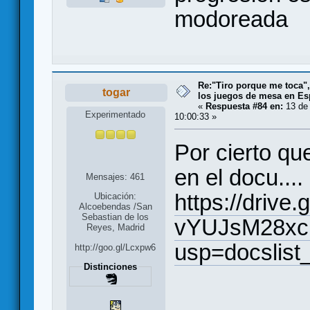
modoreada
Re:"Tiro porque me toca"
togar
los juegos de mesa en E
«
Respuesta #84 en:
13 de 
Experimentado
10:00:33 »
Por cierto qu
en el docu....
Mensajes: 461
https://driv
Ubicación:
Alcoebendas /San
Sebastian de los
vYUJsM28xc
Reyes, Madrid
usp=docslist
http://goo.gl/Lcxpw6
Distinciones