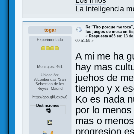
Los míos
La inteligencia m
Re:"Tiro porque me toca"
togar
los juegos de mesa en E
«
Respuesta #83 en:
13 de 
Experimentado
09:51:59 »
A mi me ha g
hay mas cultu
Mensajes: 461
juehos de me
Ubicación:
Alcoebendas /San
Sebastian de los
tiempo y x es
Reyes, Madrid
Ko es nada n
http://goo.gl/Lcxpw6
Distinciones
por lo menos
mas o menos 
progresion e