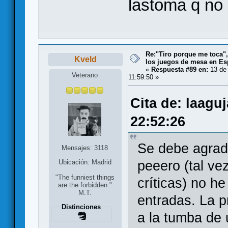
lastoma q no
Re:"Tiro porque me toca"
Kveld
los juegos de mesa en E
«
Respuesta #89 en:
13 de 
Veterano
11:59:50 »
Cita de: laagu
22:52:26
Se debe agrad
Mensajes: 3118
peeero (tal ve
Ubicación: Madrid
"The funniest things
críticas) no h
are the forbidden."
M.T.
entradas. La p
Distinciones
a la tumba de 