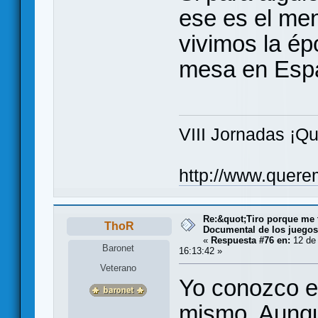
ese es el me
vivimos la ép
mesa en Esp
VIII Jornadas ¡Q
http://www.quere
Re:&quot;Tiro porque me 
ThoR
Documental de los juego
«
Respuesta #76 en:
12 de 
Baronet
16:13:42 »
Veterano
Yo conozco el
mismo. Aunqu