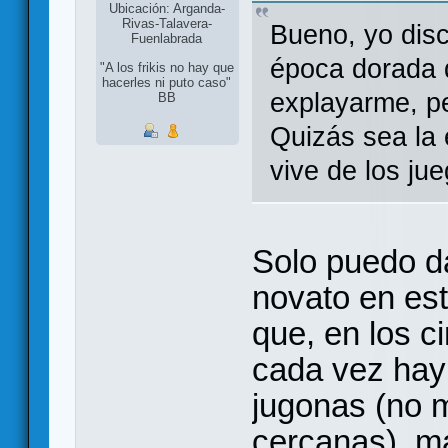
Ubicación: Arganda-
Rivas-Talavera-
Bueno, yo dis
Fuenlabrada
época dorada 
"A los frikis no hay que
hacerles ni puto caso"
explayarme, p
BB
Quizás sea la
vive de los ju
Solo puedo d
novato en est
que, en los c
cada vez hay
jugonas (no m
cercanas), m