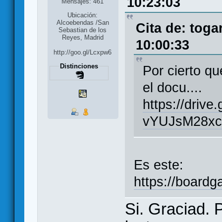
10:23:03
Mensajes: 461
Ubicación:
Alcoebendas /San
Cita de: toga
Sebastian de los
Reyes, Madrid
10:00:33
http://goo.gl/Lcxpw6
Distinciones
Por cierto q
el docu....
https://driv
vYUJsM28xcU
Es este:
https://board
Si. Graciad. 