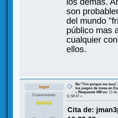
los demás. A
son probablem
del mundo "fr
público mas a
cualquier con
ellos.
Re:"Tiro porque me toca"
togar
los juegos de mesa en E
«
Respuesta #88 en:
13 de 
Experimentado
11:58:47 »
Cita de: jman3