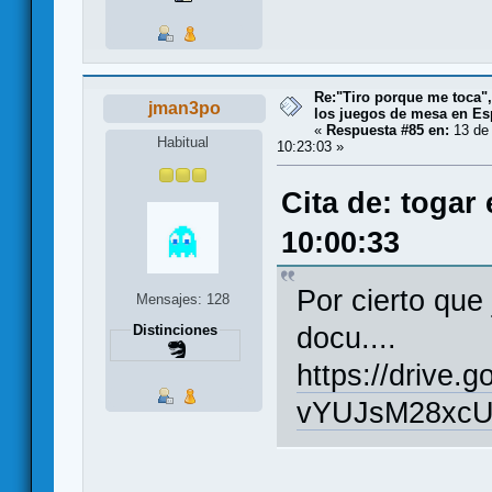
Re:"Tiro porque me toca"
jman3po
los juegos de mesa en E
«
Respuesta #85 en:
13 de 
Habitual
10:23:03 »
Cita de: togar
10:00:33
Por cierto que
Mensajes: 128
docu....
Distinciones
https://drive.
vYUJsM28xcUx