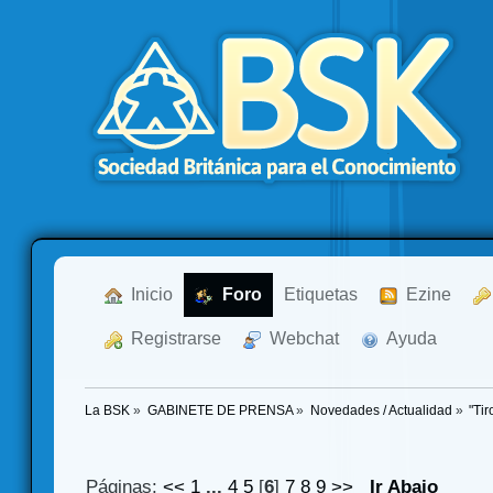
  Inicio
  Foro
Etiquetas
  Ezine
  Registrarse
  Webchat
  Ayuda
La BSK
»
GABINETE DE PRENSA
»
Novedades / Actualidad
»
"Ti
Páginas:
<<
1
...
4
5
[
6
]
7
8
9
>>
Ir Abajo