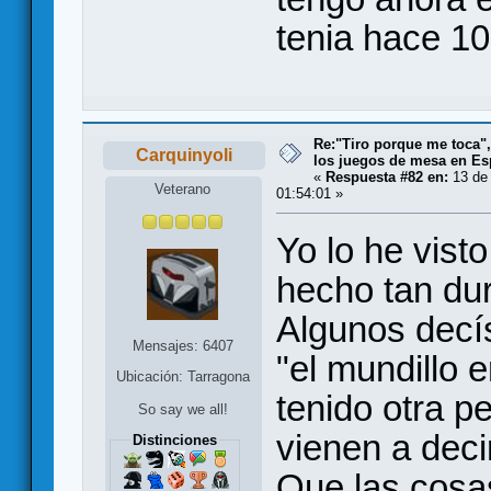
tenia hace 10
Re:"Tiro porque me toca"
Carquinyoli
los juegos de mesa en E
«
Respuesta #82 en:
13 de 
Veterano
01:54:01 »
Yo lo he vist
hecho tan dur
Algunos decí
Mensajes: 6407
"el mundillo 
Ubicación: Tarragona
tenido otra p
So say we all!
vienen a deci
Distinciones
Que las cosa