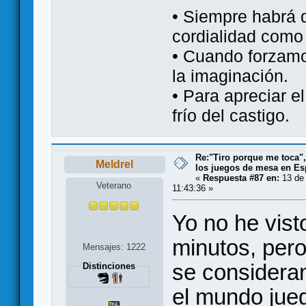
• Siempre habrá 
cordialidad como 
• Cuando forzamo
la imaginación.
• Para apreciar el
frío del castigo.
Re:"Tiro porque me toca"
Meldrel
los juegos de mesa en E
«
Respuesta #87 en:
13 de 
Veterano
11:43:36 »
Yo no he vist
minutos, pero
Mensajes: 1222
se consideran 
Distinciones
el mundo jueg