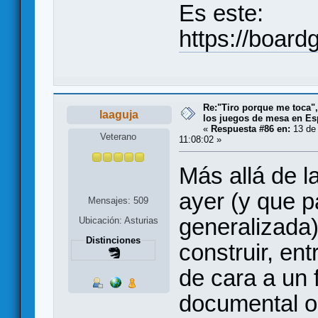
Es este:
https://boar
Re:"Tiro porque me toca"
laaguja
los juegos de mesa en E
«
Respuesta #86 en:
13 de 
Veterano
11:08:02 »
Más allá de la
ayer (y que p
Mensajes: 509
generalizada)
Ubicación: Asturias
Distinciones
construir, ent
de cara a un
documental o 