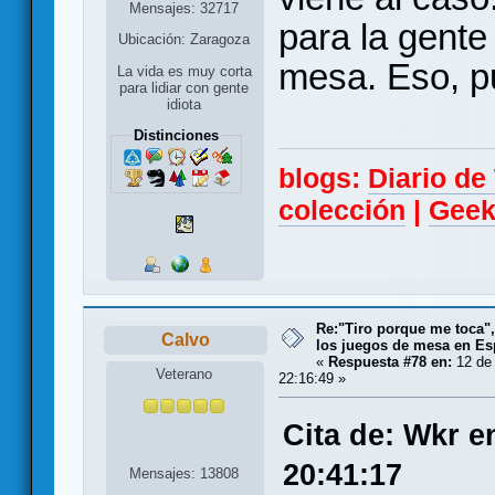
Mensajes: 32717
para la gente
Ubicación: Zaragoza
mesa. Eso, p
La vida es muy corta
para lidiar con gente
idiota
Distinciones
blogs:
Diario d
colección
|
Geek
Re:"Tiro porque me toca"
Calvo
los juegos de mesa en E
«
Respuesta #78 en:
12 de 
Veterano
22:16:49 »
Cita de: Wkr e
20:41:17
Mensajes: 13808