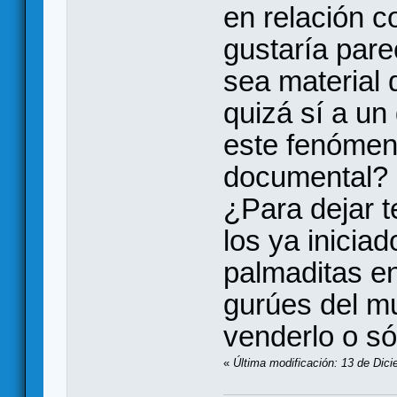
en relación c
gustaría par
sea material 
quizá sí a un
este fenómen
documental? 
¿Para dejar t
los ya inicia
palmaditas e
gurúes del mu
venderlo o só
«
Última modificación: 13 de Dici