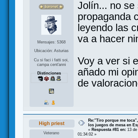
Jolín... no se
propaganda c
leyendo las c
va a hacer ni
Mensajes: 5368
Ubicación: Asturias
Voy a ver si 
Cu si faci i fatti soi,
campa cent'anni
añado mi opin
Distinciones
de valoracion
Re:"Tiro porque me toca"
High priest
los juegos de mesa en E
«
Respuesta #81 en:
13 de 
Veterano
01:34:02 »