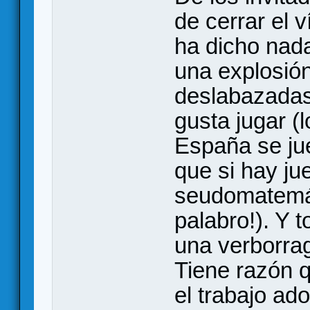
de cerrar el 
ha dicho nada
una explosión
deslabazadas:
gusta jugar (l
España se ju
que si hay ju
seudomatemá
palabro!). Y 
una verborra
Tiene razón q
el trabajo ad