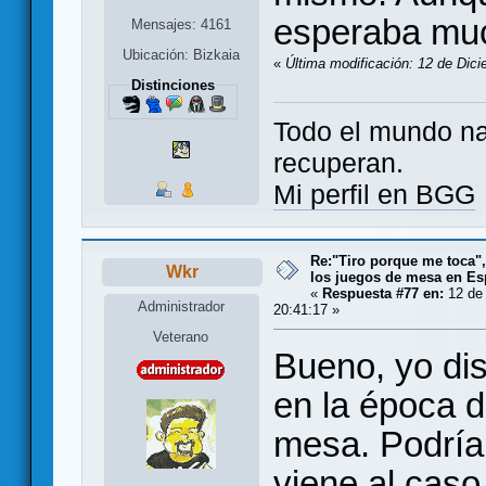
esperaba muc
Mensajes: 4161
Ubicación: Bizkaia
«
Última modificación: 12 de Dic
Distinciones
Todo el mundo na
recuperan.
Mi perfil en BGG
Re:"Tiro porque me toca"
Wkr
los juegos de mesa en E
«
Respuesta #77 en:
12 de 
Administrador
20:41:17 »
Veterano
Bueno, yo di
en la época d
mesa. Podría
viene al caso