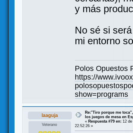
y más produc
No sé si será
mi entorno so
Polos Opuestos 
https://www.ivoo
polosopuestospo
show=programs
Re:"Tiro porque me toca"
laaguja
los juegos de mesa en E
«
Respuesta #79 en:
12 de 
Veterano
22:52:26 »