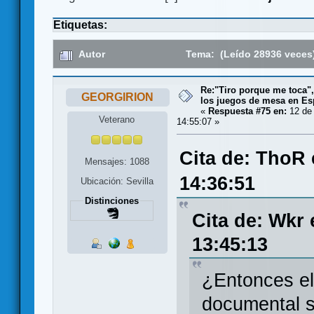
Etiquetas:
Autor
Tema: (Leído 28936 veces
Re:"Tiro porque me toca"
GEORGIRION
los juegos de mesa en E
«
Respuesta #75 en:
12 de 
Veterano
14:55:07 »
Cita de: ThoR 
Mensajes: 1088
14:36:51
Ubicación: Sevilla
Distinciones
Cita de: Wkr 
13:45:13
¿Entonces el
documental s