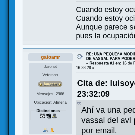
Cuando estoy oc
Cuando estoy oci
Aunque parece se
pues la ocupación 
RE: UNA PEQUEñA MODI
gatoamr
DE VASSAL PARA PODER
«
Respuesta #1 en:
16 de F
Baronet
16:38:28 »
Veterano
Cita de: luiso
23:32:09
Mensajes: 2966
Ubicación: Almeria
Ahí va una pe
Distinciones
vassal del avl
por email.