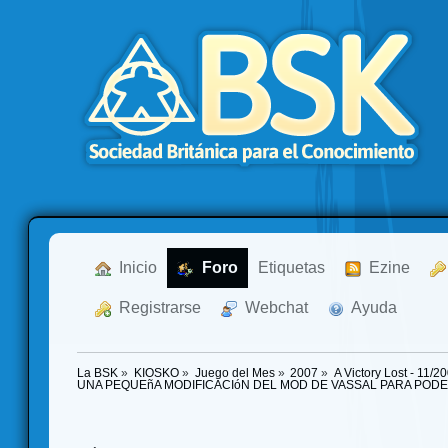
  Inicio
  Foro
Etiquetas
  Ezine
  Registrarse
  Webchat
  Ayuda
La BSK
»
KIOSKO
»
Juego del Mes
»
2007
»
A Victory Lost - 11/2
UNA PEQUEñA MODIFICACIóN DEL MOD DE VASSAL PARA PODE