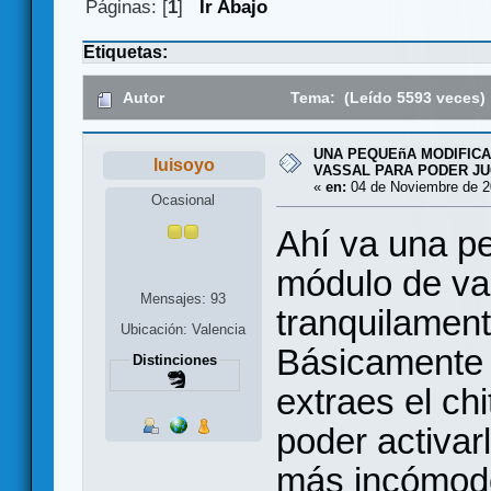
Páginas: [
1
]
Ir Abajo
Etiquetas:
Autor
Tema: (Leído 5593 veces)
UNA PEQUEñA MODIFICA
luisoyo
VASSAL PARA PODER JU
«
en:
04 de Noviembre de 2
Ocasional
Ahí va una p
módulo de vas
Mensajes: 93
tranquilament
Ubicación: Valencia
Básicamente 
Distinciones
extraes el chi
poder activar
más incómodo