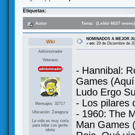
Etiquetas:
Autor
Tema: (Leído 6037 veces
NOMINADOS A MEJOR JU
Wkr
«
en:
29 de Diciembre de 20
Administrador
Veterano
- Hannibal: 
Games (Aquí 
Ludo Ergo S
- Los pilares 
Mensajes: 32717
- 1960: The M
Ubicación: Zaragoza
La vida es muy corta
Man Games (
para lidiar con gente
idiota