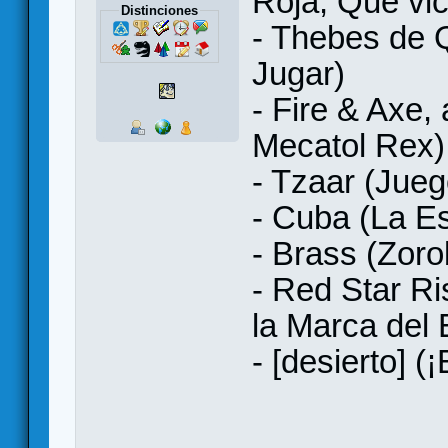
Roja, Qué vici
Distinciones
- Thebes de
Jugar)
- Fire & Axe,
Mecatol Rex)
- Tzaar (Jueg
- Cuba (La Es
- Brass (Zoro
- Red Star R
la Marca del 
- [desierto] 