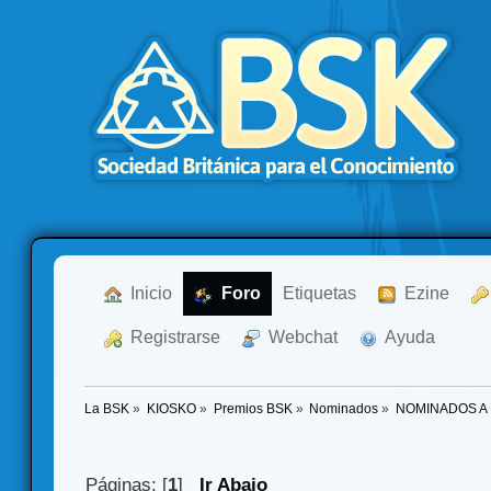
  Inicio
  Foro
Etiquetas
  Ezine
  Registrarse
  Webchat
  Ayuda
La BSK
»
KIOSKO
»
Premios BSK
»
Nominados
»
NOMINADOS A 
Páginas: [
1
]
Ir Abajo