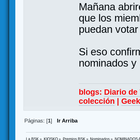
Mañana abriré
que los miem
puedan votar 
Si eso confir
nominados y n
blogs:
Diario d
colección
|
Geek
Páginas: [
1
]
Ir Arriba
La BSK
»
KIOSKO
»
Premios BSK
»
Nominados
»
NOMINADOS A