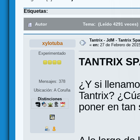
Etiquetas:
Autor
Tema: (Leído 4291 veces)
Tantrix - JdM - Tantrix Spa
xylotuba
«
en:
27 de Febrero de 2015
Experimentado
TANTRIX S
¿Y si llenamo
Mensajes: 378
Ubicación: A Coruña
Tantrix? ¿Cú
Distinciones
poner en tan