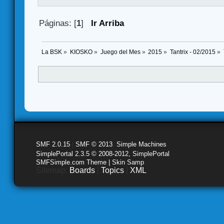
Páginas: [
1
]
Ir Arriba
La BSK
»
KIOSKO
»
Juego del Mes
»
2015
»
Tantrix - 02/2015
»
SMF 2.0.15
|
SMF © 2013
,
Simple Machines
SimplePortal 2.3.5 © 2008-2012, SimplePortal
SMFSimple.com Theme | Skin Samp
Sitemap:
Boards
|
Topics
|
XML