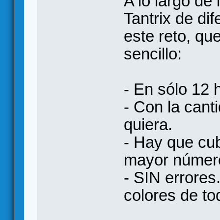
A lo largo de
Tantrix de di
este reto, qu
sencillo:
- En sólo 12 
- Con la cant
quiera.
- Hay que cub
mayor número
- SIN errores
colores de to