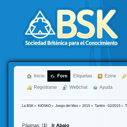
  Inicio
  Foro
Etiquetas
  Ezine
  Registrarse
  Webchat
  Ayuda
La BSK
»
KIOSKO
»
Juego del Mes
»
2015
»
Tantrix - 02/2015
»
T
Páginas: [
1
]
Ir Abajo