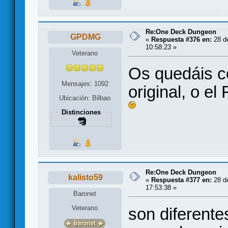
Re:One Deck Dungeon
GPDMG
«
Respuesta #376 en:
28 de
10:58:23 »
Veterano
Os quedáis 
Mensajes: 1092
original, o e
Ubicación: Bilbao
Distinciones
Re:One Deck Dungeon
kalisto59
«
Respuesta #377 en:
28 de
17:53:38 »
Baronet
Veterano
son diferente