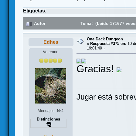
Etiquetas:
Autor
Tema: (Leído 171677 vece
One Deck Dungeon
Edhes
«
Respuesta #375 en:
10 d
19:01:49 »
Veterano
Gracias!
Jugar está sobrev
Mensajes: 554
Distinciones