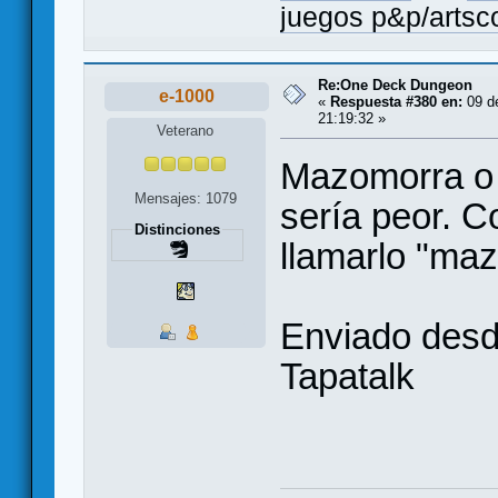
juegos p&p/arts
Re:One Deck Dungeon
e-1000
«
Respuesta #380 en:
09 de
21:19:32 »
Veterano
Mazomorra o 
Mensajes: 1079
sería peor. C
Distinciones
llamarlo "ma
Enviado des
Tapatalk