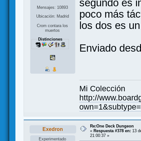
segundo es in
Mensajes: 10893
poco más táct
Ubicación: Madrid
los dos es un
Crom contara los
muertos
Distinciones
Enviado desd
Mi Colección
http://www.board
own=1&subtype=
Re:One Deck Dungeon
Exedron
«
Respuesta #378 en:
13 de
21:00:37 »
Experimentado