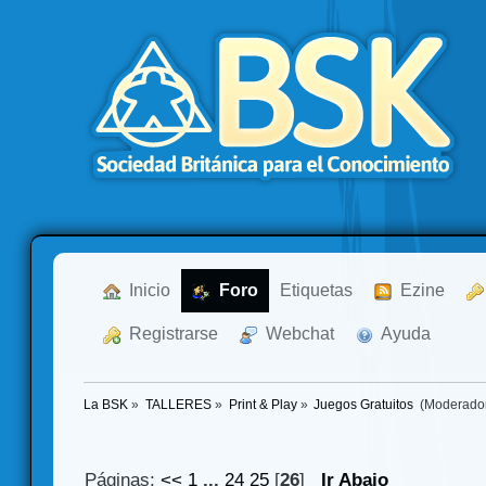
  Inicio
  Foro
Etiquetas
  Ezine
  Registrarse
  Webchat
  Ayuda
La BSK
»
TALLERES
»
Print & Play
»
Juegos Gratuitos 
(Moderado
Páginas:
<<
1
...
24
25
[
26
]
Ir Abajo