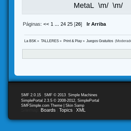
MetaL \m/ \m/
Páginas:
<<
1
...
24
25
[
26
]
Ir Arriba
La BSK
»
TALLERES
»
Print & Play
»
Juegos Gratuitos 
(Moderad
SMF 2.0.15
|
SMF © 2013
,
Simple Machines
SimplePortal 2.3.5 © 2008-2012, SimplePortal
SMFSimple.com Theme | Skin Samp
Sitemap:
Boards
|
Topics
|
XML