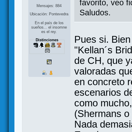
favorito, veo 
Mensajes: 884
Saludos.
Ubicación: Pontevedra
En el país de los
sueños... el insomne
es el rey.
Pues si. Bien
Distinciones
"Kellan´s Brid
de CH, que 
valoradas qu
en concreto 
escenarios d
como mucho,
(Shermans o v
Nada demasi