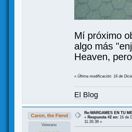
Mí próximo o
algo más "enj
Heaven, pero
«
Última modificación: 16 de Dic
El Blog
Re:WARGAMES EN TU M
Caron, the Fiend
«
Respuesta #2 en:
16 de D
11:26:38 »
Veterano