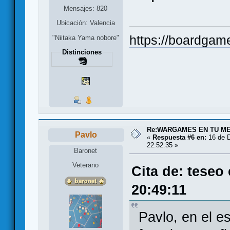
Mensajes: 820
Ubicación: Valencia
https://boardgam
"Niitaka Yama nobore"
Distinciones
Re:WARGAMES EN TU M
Pavlo
«
Respuesta #6 en:
16 de D
22:52:35 »
Baronet
Veterano
Cita de: teseo
20:49:11
Pavlo, en el e