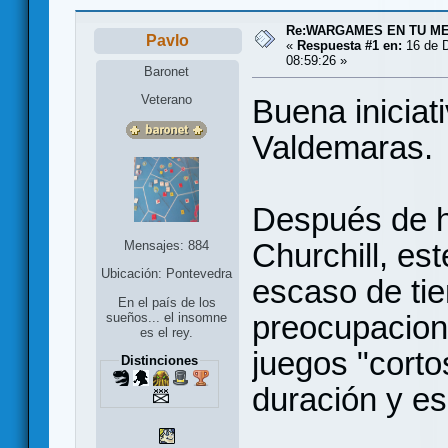
Re:WARGAMES EN TU M
Pavlo
«
Respuesta #1 en:
16 de D
08:59:26 »
Baronet
Veterano
Buena iniciat
Valdemaras.
Después de h
Churchill, es
Mensajes: 884
Ubicación: Pontevedra
escaso de ti
En el país de los
preocupacion
sueños... el insomne
es el rey.
juegos "cort
Distinciones
duración y es