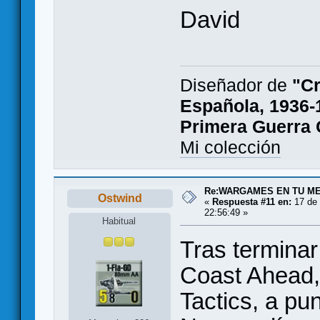
David
Diseñador de
"Cr
Española, 1936-
Primera Guerra C
Mi colección
Re:WARGAMES EN TU M
Ostwind
«
Respuesta #11 en:
17 de 
22:56:49 »
Habitual
Tras termina
Coast Ahead,
Tactics, a p