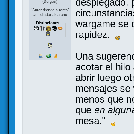
desplegado, 
(Burgos)
circunstancia
"Autor tirando a tonto"
Un odiador aleatorio
wargame se d
Distinciones
rapidez.
Una sugerenc
acotar el hil
abrir luego o
mensajes se 
menos que no
que
en algun
mesa."