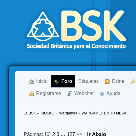
  Inicio
  Foro
Etiquetas
  Ezine
  Registrarse
  Webchat
  Ayuda
La BSK
»
KIOSKO
»
Wargames
»
WARGAMES EN TU MESA
Páginas: [
1
]
2
3
...
127
>>
Ir Abajo