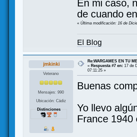
En mi caso, n
de cuando en
«
Última modificación: 16 de Dic
El Blog
Re:WARGAMES EN TU M
jmkinki
«
Respuesta #7 en:
17 de D
07:11:25 »
Veterano
Buenas comp
Mensajes: 990
Ubicación: Cádiz
Yo llevo algú
Distinciones
France 1940 e