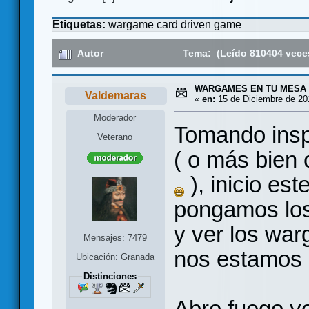
Etiquetas:
wargame
card driven game
Autor
Tema: (Leído 810404 vece
WARGAMES EN TU MESA
Valdemaras
«
en:
15 de Diciembre de 20
Moderador
Tomando insp
Veterano
( o más bien
), inicio es
pongamos los
y ver los wa
Mensajes: 7479
nos estamos 
Ubicación: Granada
Distinciones
Abro fuego 