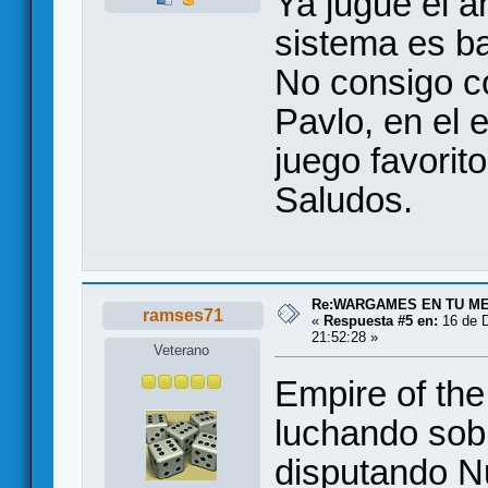
Ya jugué el an
sistema es ba
No consigo co
Pavlo, en el 
juego favorit
Saludos.
Re:WARGAMES EN TU M
ramses71
«
Respuesta #5 en:
16 de D
21:52:28 »
Veterano
Empire of th
luchando sobr
disputando N