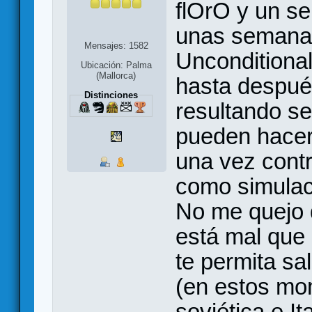
flOrO y un s
unas semanas
Mensajes: 1582
Unconditional
Ubicación: Palma
(Mallorca)
hasta después
Distinciones
resultando se
pueden hacer
una vez contr
como simulaci
No me quejo d
está mal que
te permita sa
(en estos mo
soviética e It