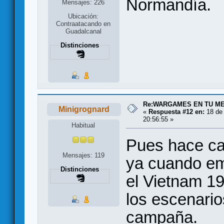
Normandía.
Mensajes: 226
Ubicación:
Contraatacando en
Guadalcanal
Distinciones
Re:WARGAMES EN TU M
Minigrognard
«
Respuesta #12 en:
18 de 
20:56:55 »
Habitual
Pues hace ca
Mensajes: 119
ya cuando em
Distinciones
el Vietnam 1
los escenario
campaña.