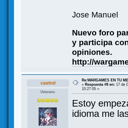
Jose Manuel
Nuevo foro pa
y participa co
opiniones.
http://wargame
Re:WARGAMES EN TU M
castrol
«
Respuesta #8 en:
17 de D
10:27:05 »
Veterano
Estoy empez
idioma me la