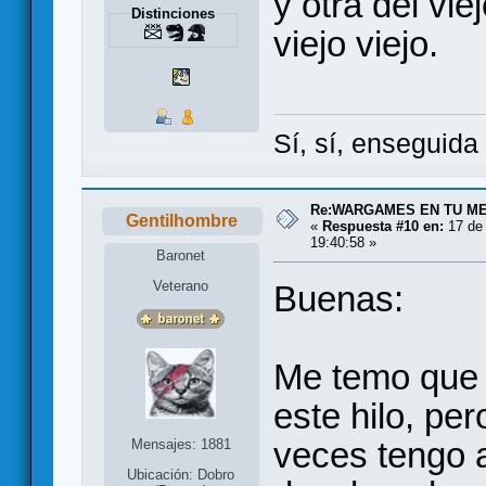
y otra del vi
Distinciones
viejo viejo.
Sí, sí, enseguid
Re:WARGAMES EN TU M
Gentilhombre
«
Respuesta #10 en:
17 de 
19:40:58 »
Baronet
Veterano
Buenas:
Me temo que 
este hilo, per
veces tengo a
Mensajes: 1881
Ubicación: Dobro