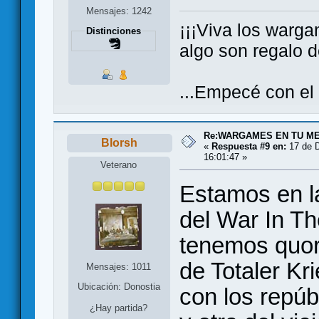
Mensajes: 1242
¡¡¡Viva los warga
Distinciones
algo son regalo de
...Empecé con el
Re:WARGAMES EN TU M
Blorsh
«
Respuesta #9 en:
17 de D
16:01:47 »
Veterano
Estamos en l
del War In Th
tenemos quo
de Totaler Kri
Mensajes: 1011
Ubicación: Donostia
con los repúb
¿Hay partida?