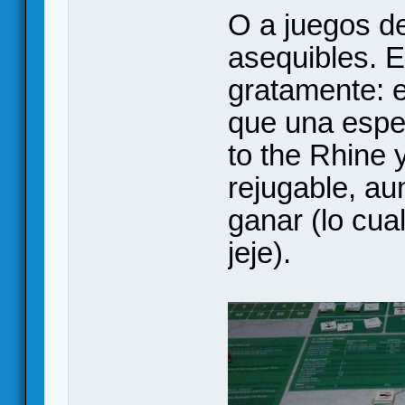
O a juegos d
asequibles. E
gratamente: e
que una espec
to the Rhine y
rejugable, au
ganar (lo cua
jeje).