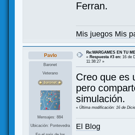
Ferran.
Mis juegos
Mis p
Re:WARGAMES EN TU M
Pavlo
«
Respuesta #3 en:
16 de D
11:38:27 »
Baronet
Veterano
Creo que es 
pero comparto
simulación.
«
Última modificación: 16 de Dic
Mensajes: 884
El Blog
Ubicación: Pontevedra
En el país de los