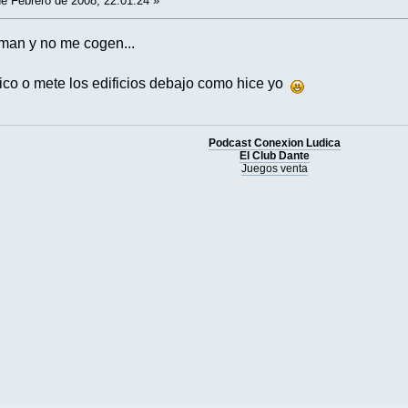
e Febrero de 2008, 22:01:24 »
eman y no me cogen...
tico o mete los edificios debajo como hice yo
Podcast Conexion Ludica
El Club Dante
Juegos venta