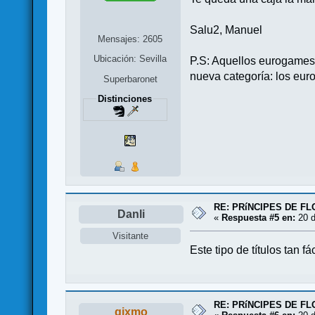
Salu2, Manuel
Mensajes: 2605
Ubicación: Sevilla
P.S: Aquellos eurogames 
nueva categoría: los euro
Superbaronet
Distinciones
RE: PRíNCIPES DE F
Danli
«
Respuesta #5 en:
20 d
Visitante
Este tipo de títulos tan f
RE: PRíNCIPES DE F
gixmo