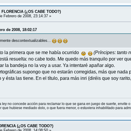
E FLORENCIA (¿OS CABE TODO?)
e Febrero de 2008, 23:14:37 »
ero de 2008, 18:02:17
cilmente descontextualizables...
sto la primera que se me había ocurrido
(Príncipes: tanto
está resuelta: no cabe todo. Me quedo más tranquilo por ver que
rar la bandeja no la voy a usar. Ya intentaré apañar algo.
ortográficas supongo que no estarán corregidas, más que nada 
y ésta las tiene. En el título, para más inri (diréis que soy rari
La ley no concede acción para reclamar lo que se gana en juego de suerte, envite o
 que hubiese mediado dolo, o que fuera menor, o estuviera inhabilitado para admi
LORENCIA (¿OS CABE TODO?)
e Febrero de 2008, 14:08:50 »