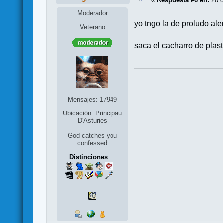
«
Respuesta #6 en:
20 d
Moderador
yo tngo la de proludo al
Veterano
saca el cacharro de plas
Mensajes: 17949
Ubicación: Principau
D'Asturies
God catches you
confessed
Distinciones