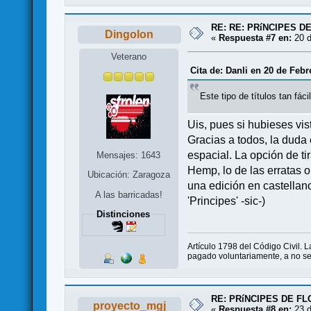
RE: RE: PRíNCIPES D
Dingolon
«
Respuesta #7 en:
20 d
Veterano
Cita de: Danli en 20 de Febr
Este tipo de títulos tan fá
Uis, pues si hubieses vi
Gracias a todos, la duda 
espacial. La opción de ti
Mensajes: 1643
Hemp, lo de las erratas 
Ubicación: Zaragoza
una edición en castellano 
A las barricadas!
'Principes' -sic-)
Distinciones
Artículo 1798 del Código Civil. 
pagado voluntariamente, a no ser
RE: PRíNCIPES DE F
proyecto_mgj
«
Respuesta #8 en:
23 d