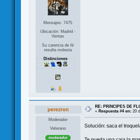
Mensajes: 7475
Ubicación: Madrid -
Ventas
Su carencia de fé
resulta molesta
Distinciones
RE: PRíNCIPES DE F
perezron
«
Respuesta #4 en:
20 d
Moderador
Solución: saca el troquel
Veterano
Te queda una caja la mar