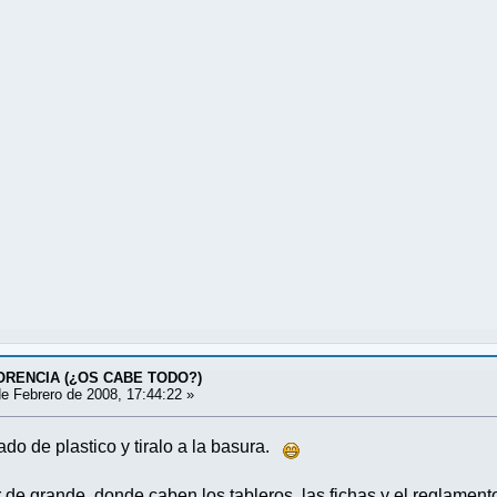
LORENCIA (¿OS CABE TODO?)
e Febrero de 2008, 17:44:22 »
ado de plastico y tiralo a la basura.
 de grande, donde caben los tableros, las fichas y el reglame