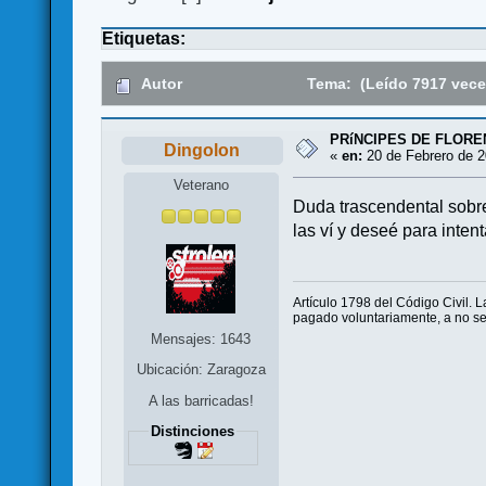
Etiquetas:
Autor
Tema: (Leído 7917 vece
PRíNCIPES DE FLORE
Dingolon
«
en:
20 de Febrero de 2
Veterano
Duda trascendental sobre
las ví y deseé para inten
Artículo 1798 del Código Civil. 
pagado voluntariamente, a no ser
Mensajes: 1643
Ubicación: Zaragoza
A las barricadas!
Distinciones