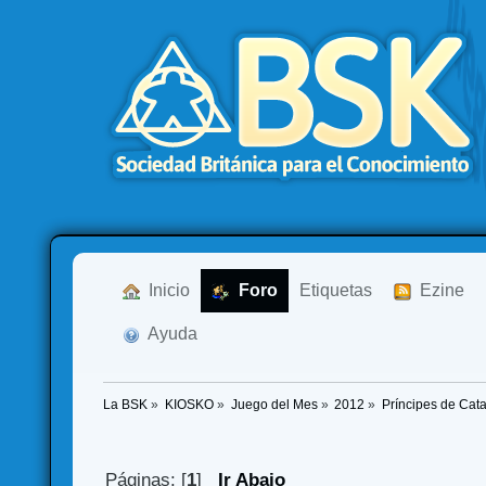
  Inicio
  Foro
Etiquetas
  Ezine
  Ayuda
La BSK
»
KIOSKO
»
Juego del Mes
»
2012
»
Príncipes de Cat
Páginas: [
1
]
Ir Abajo