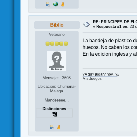
RE: PRíNCIPES DE F
Biblio
«
Respuesta #1 en:
20 d
Veterano
La bandeja de plastico de
huecos. No caben los co
En la edicion inglesa y 
?A qu? jugar? hoy...?
//
Mensajes: 3608
Mis Juegos
Ubicación: Churriana-
Malaga
Mandeeeee...
Distinciones