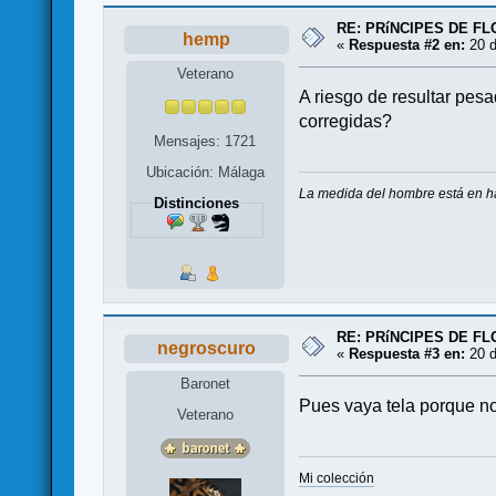
RE: PRíNCIPES DE F
hemp
«
Respuesta #2 en:
20 d
Veterano
A riesgo de resultar pesa
corregidas?
Mensajes: 1721
Ubicación: Málaga
La medida del hombre está en ha
Distinciones
RE: PRíNCIPES DE F
negroscuro
«
Respuesta #3 en:
20 d
Baronet
Pues vaya tela porque no
Veterano
Mi colección