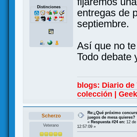
fijaremos un
Distinciones
entregas de 
septiembre.
Así que no te
Todo debate 
blogs:
Diario d
colección
|
Geek
Re:¿Qué próximo concurso
Scherzo
juegos de mesa quieres?
«
Respuesta #24 en:
12 de 
Veterano
12:57:09 »