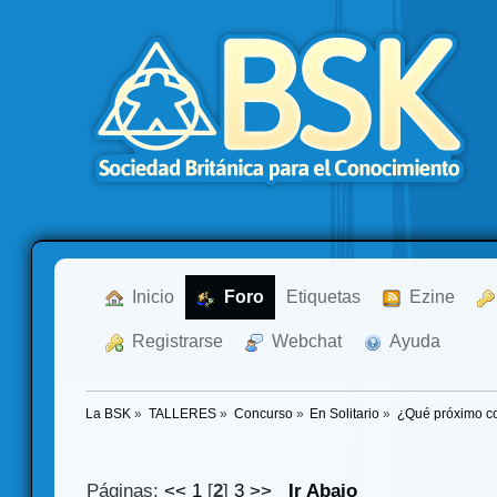
  Inicio
  Foro
Etiquetas
  Ezine
  Registrarse
  Webchat
  Ayuda
La BSK
»
TALLERES
»
Concurso
»
En Solitario
»
¿Qué próximo co
Páginas:
<<
1
[
2
]
3
>>
Ir Abajo