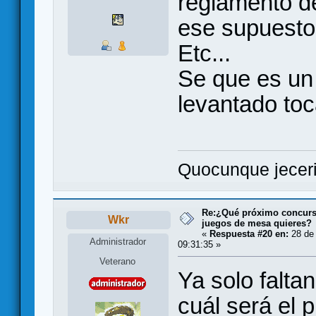
reglamento d
ese supuest
Etc...
Se que es un
levantado toc
Quocunque jeceri
Re:¿Qué próximo concurso
Wkr
juegos de mesa quieres?
«
Respuesta #20 en:
28 de 
Administrador
09:31:35 »
Veterano
Ya solo falta
cuál será el p