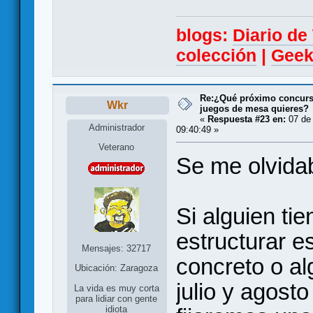
blogs:
Diario d
colección
|
Geek
Re:¿Qué próximo concurso
Wkr
juegos de mesa quieres?
«
Respuesta #23 en:
07 de 
Administrador
09:40:49 »
Veterano
Se me olvida
Si alguien ti
estructurar e
Mensajes: 32717
concreto o al
Ubicación: Zaragoza
julio y agosto
La vida es muy corta
para lidiar con gente
idiota