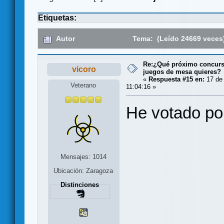
Etiquetas:
Autor
Tema: (Leído 24669 veces
Re:¿Qué próximo concurso
vicoro
juegos de mesa quieres?
«
Respuesta #15 en:
17 de 
Veterano
11:04:16 »
He votado por
Mensajes: 1014
Ubicación: Zaragoza
Distinciones