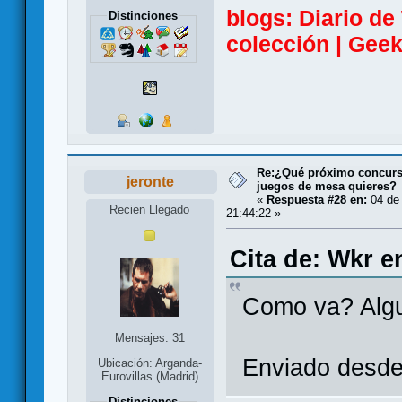
blogs:
Diario d
Distinciones
colección
|
Geek
Re:¿Qué próximo concurso
jeronte
juegos de mesa quieres?
«
Respuesta #28 en:
04 de 
Recien Llegado
21:44:22 »
Cita de: Wkr e
Como va? Algu
Mensajes: 31
Enviado desde
Ubicación: Arganda-
Eurovillas (Madrid)
Distinciones