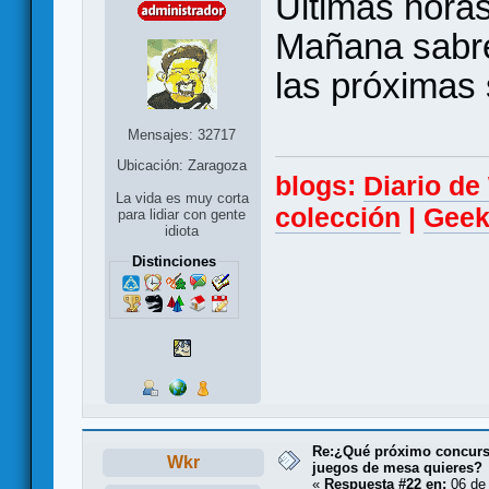
Últimas horas
Mañana sabrem
las próximas
Mensajes: 32717
Ubicación: Zaragoza
blogs:
Diario d
La vida es muy corta
colección
|
Geek
para lidiar con gente
idiota
Distinciones
Re:¿Qué próximo concurso
Wkr
juegos de mesa quieres?
«
Respuesta #22 en:
06 de 