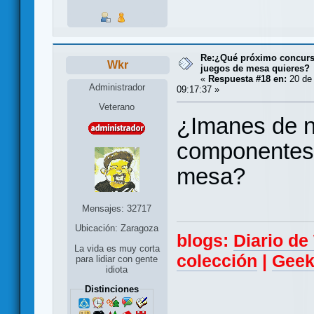
Re:¿Qué próximo concurso
Wkr
juegos de mesa quieres?
«
Respuesta #18 en:
20 de 
Administrador
09:17:37 »
Veterano
¿Imanes de n
componentes 
mesa?
Mensajes: 32717
Ubicación: Zaragoza
blogs:
Diario d
La vida es muy corta
colección
|
Geek
para lidiar con gente
idiota
Distinciones