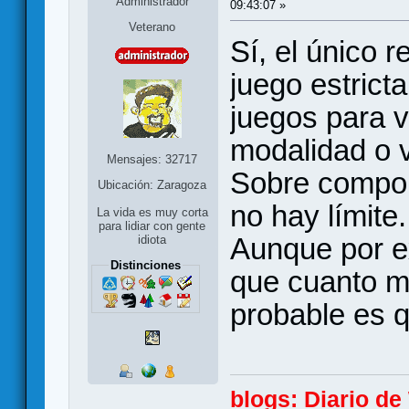
Administrador
09:43:07 »
Veterano
Sí, el único 
juego estrict
juegos para 
modalidad o va
Mensajes: 32717
Sobre compon
Ubicación: Zaragoza
no hay límite.
La vida es muy corta
para lidiar con gente
Aunque por e
idiota
Distinciones
que cuanto m
probable es 
blogs:
Diario d