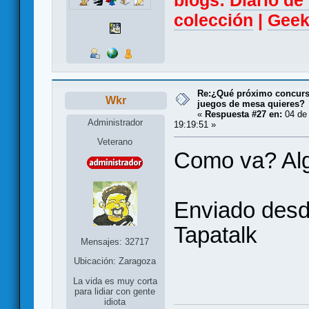
blogs:
Diario d
colección
|
Geek
Re:¿Qué próximo concurso
Wkr
juegos de mesa quieres?
«
Respuesta #27 en:
04 de 
Administrador
19:19:51 »
Veterano
Como va? Alg
Enviado desd
Tapatalk
Mensajes: 32717
Ubicación: Zaragoza
La vida es muy corta
para lidiar con gente
idiota