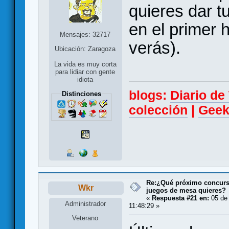
quieres dar t
en el primer h
Mensajes: 32717
verás).
Ubicación: Zaragoza
La vida es muy corta
para lidiar con gente
idiota
blogs:
Diario d
Distinciones
colección
|
Geek
Re:¿Qué próximo concurso
Wkr
juegos de mesa quieres?
«
Respuesta #21 en:
05 de 
Administrador
11:48:29 »
Veterano