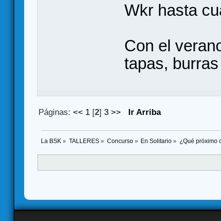
Wkr hasta cu
Con el verano
tapas, burras
Páginas:
<<
1
[
2
]
3
>>
Ir Arriba
La BSK
»
TALLERES
»
Concurso
»
En Solitario
»
¿Qué próximo c