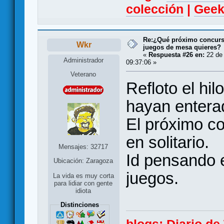
colección
|
Geek
Re:¿Qué próximo concurso
Wkr
juegos de mesa quieres?
«
Respuesta #26 en:
22 de 
Administrador
09:37:06 »
Veterano
Refloto el hi
hayan entera
El próximo co
en solitario.
Mensajes: 32717
Id pensando 
Ubicación: Zaragoza
juegos.
La vida es muy corta
para lidiar con gente
idiota
Distinciones