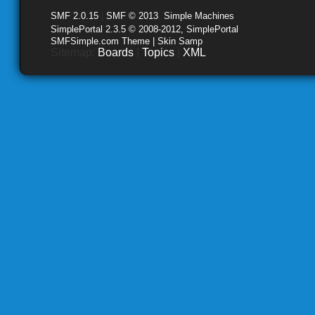
SMF 2.0.15
|
SMF © 2013
,
Simple Machines
SimplePortal 2.3.5 © 2008-2012, SimplePortal
SMFSimple.com Theme | Skin Samp
Sitemap:
Boards
|
Topics
|
XML