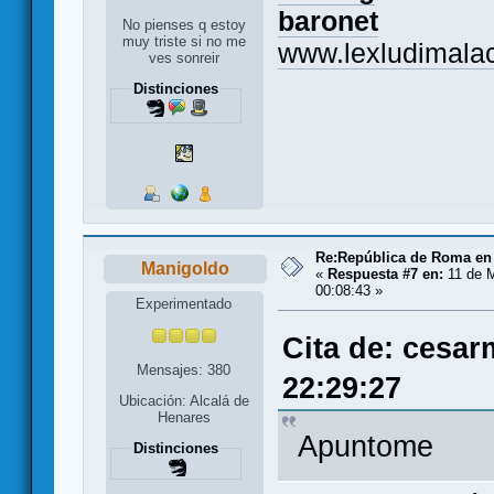
baronet
No pienses q estoy
muy triste si no me
www.lexludimalac
ves sonreir
Distinciones
Re:República de Roma en 
Manigoldo
«
Respuesta #7 en:
11 de M
00:08:43 »
Experimentado
Cita de: cesar
Mensajes: 380
22:29:27
Ubicación: Alcalá de
Henares
Apuntome
Distinciones