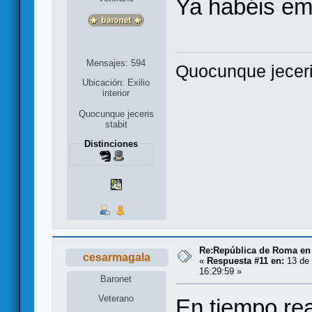
Ya habéis e
Mensajes: 594
Quocunque jeceri
Ubicación: Exilio
interior
Quocunque jeceris
stabit
Distinciones
Re:República de Roma en 
cesarmagala
«
Respuesta #11 en:
13 de 
16:29:59 »
Baronet
Veterano
En tiempo rea