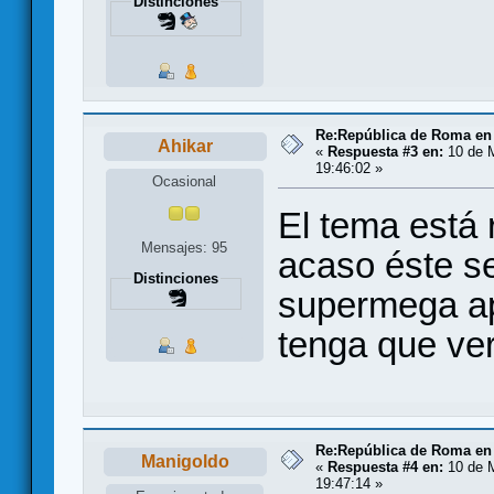
Distinciones
Re:República de Roma en 
Ahikar
«
Respuesta #3 en:
10 de M
19:46:02 »
Ocasional
El tema está r
Mensajes: 95
acaso éste se
Distinciones
supermega ap
tenga que ver
Re:República de Roma en 
Manigoldo
«
Respuesta #4 en:
10 de M
19:47:14 »