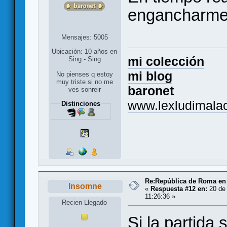
engancharme
Mensajes: 5005
Ubicación: 10 años en
mi colección
Sing - Sing
mi blog
No pienses q estoy
muy triste si no me
baronet
ves sonreir
www.lexludimalac
Distinciones
Re:República de Roma en 
Insomne
«
Respuesta #12 en:
20 de 
11:26:36 »
Recien Llegado
Si la partida 