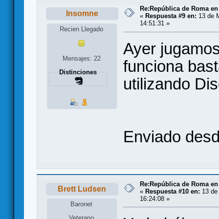
Re:República de Roma en 
Insomne
«
Respuesta #9 en:
13 de M
14:51:31 »
Recien Llegado
Ayer jugamos
Mensajes: 22
funciona bas
Distinciones
utilizando Di
Enviado desde
Re:República de Roma en 
Brett Ludsen
«
Respuesta #10 en:
13 de 
16:24:08 »
Baronet
Veterano