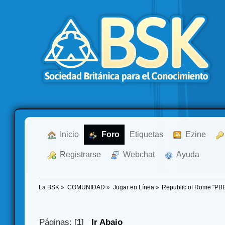
  Inicio
  Foro
Etiquetas
  Ezine
  Registrarse
  Webchat
  Ayuda
La BSK
»
COMUNIDAD
»
Jugar en Línea
»
Republic of Rome "PB
Páginas: [
1
]
Ir Abajo