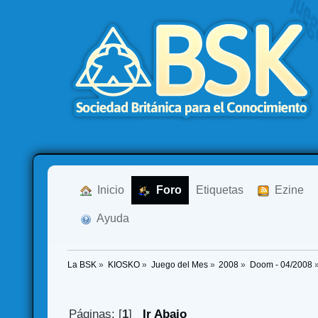
  Inicio
  Foro
Etiquetas
  Ezine
  Ayuda
La BSK
»
KIOSKO
»
Juego del Mes
»
2008
»
Doom - 04/2008
Páginas: [
1
]
Ir Abajo