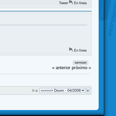
Tweet
En línea
En línea
IMPRIMIR
« anterior
próximo »
Ir a: