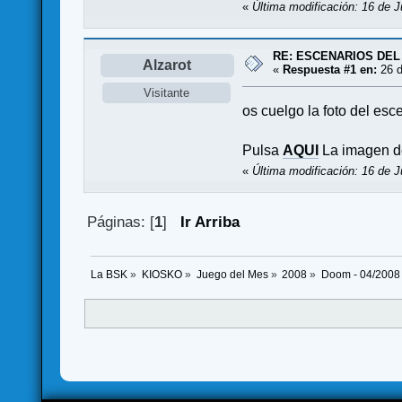
«
Última modificación: 16 de J
RE: ESCENARIOS DEL
Alzarot
«
Respuesta #1 en:
26 d
Visitante
os cuelgo la foto del es
Pulsa
AQUI
La imagen d
«
Última modificación: 16 de J
Páginas: [
1
]
Ir Arriba
La BSK
»
KIOSKO
»
Juego del Mes
»
2008
»
Doom - 04/2008