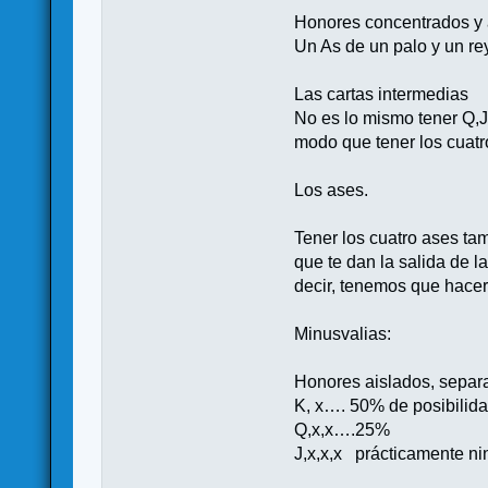
Honores concentrados y 
Un As de un palo y un re
Las cartas intermedias
No es lo mismo tener Q,
modo que tener los cuat
Los ases.
Tener los cuatro ases ta
que te dan la salida de 
decir, tenemos que hacer
Minusvalias:
Honores aislados, separ
K, x…. 50% de posibilid
Q,x,x….25%
J,x,x,x prácticamente n