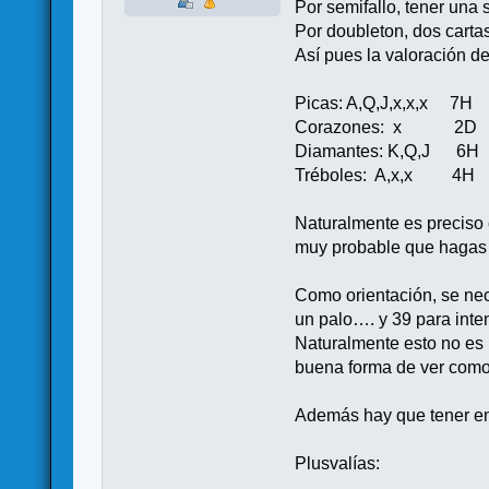
Por semifallo, tener una
Por doubleton, dos cart
Así pues la valoración d
Picas: A,Q,J,x,x,x 7H
Corazones: x 2D
Diamantes: K,Q,J 6H
Tréboles: A,x,x 4
Naturalmente es preciso 
muy probable que hagas a
Como orientación, se nec
un palo…. y 39 para inten
Naturalmente esto no es 
buena forma de ver como
Además hay que tener en 
Plusvalías: