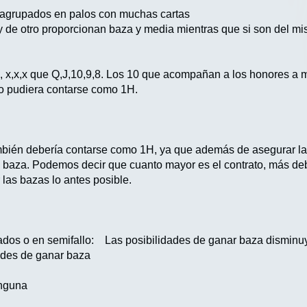
agrupados en palos con muchas cartas
y de otro proporcionan baza y media mientras que si son del m
J, x,x,x que Q,J,10,9,8. Los 10 que acompañan a los honores a
ro pudiera contarse como 1H.
mbién debería contarse como 1H, ya que además de asegurar la b
la baza. Podemos decir que cuanto mayor es el contrato, más de
 las bazas lo antes posible.
ados o en semifallo: Las posibilidades de ganar baza disminu
ades de ganar baza
inguna