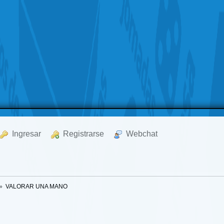
  Ingresar
  Registrarse
  Webchat
»
VALORAR UNA MANO