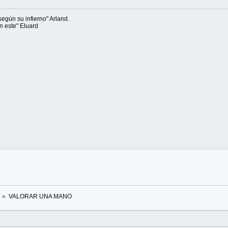
egún su infierno" Arland.
n este" Eluard
8
»
VALORAR UNA MANO