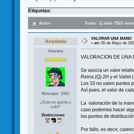
Etiquetas:
Autor
Tema: (Leído 7522 vece
VALORAR UNA MANO
Anaskela
«
en:
05 de Mayo de 200
Veterano
VALORACION DE UNA
Se asocia un valor relat
Reina (Q) 2H y el Vallet (
Los 10 no valen puntos p
Así pues, el valor de cad
Mensajes: 1082
¿Esto es pocha o
La valoración de la mano 
culo?
caso podemos hacer algun
Distinciones
los puntos de distribució
Por fallo, es decir, car