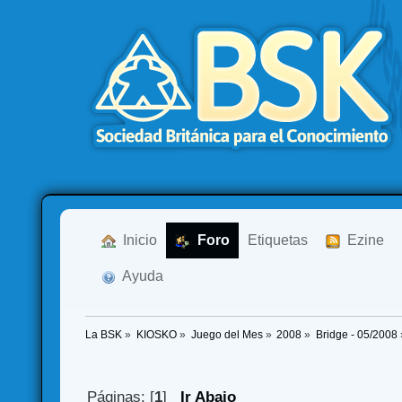
  Inicio
  Foro
Etiquetas
  Ezine
  Ayuda
La BSK
»
KIOSKO
»
Juego del Mes
»
2008
»
Bridge - 05/2008
Páginas: [
1
]
Ir Abajo