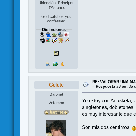
Ubicación: Principau
D'Asturies
God catches you
confessed
Distinciones
RE: VALORAR UNA M
Gelete
«
Respuesta #3 en:
05 d
Baronet
Yo estoy con Anaskela, l
Veterano
singletones, dobletones
es muy interesante que e
Son mis dos céntimos