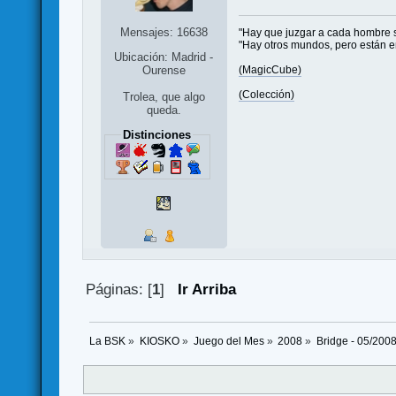
Mensajes: 16638
"Hay que juzgar a cada hombre s
"Hay otros mundos, pero están e
Ubicación: Madrid -
(MagicCube)
Ourense
(Colección)
Trolea, que algo
queda.
Distinciones
Páginas: [
1
]
Ir Arriba
La BSK
»
KIOSKO
»
Juego del Mes
»
2008
»
Bridge - 05/200