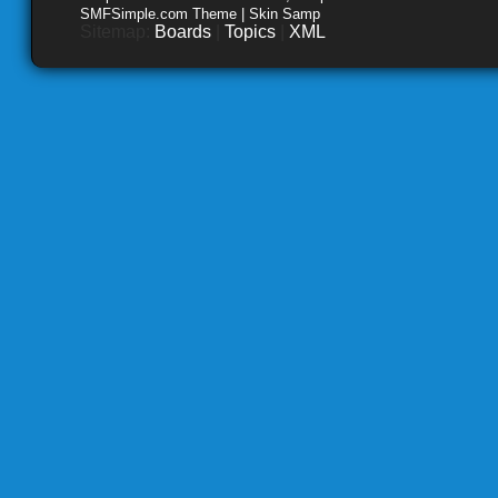
SMFSimple.com Theme | Skin Samp
Sitemap:
Boards
|
Topics
|
XML