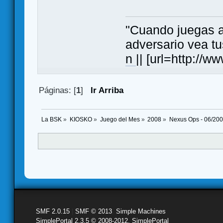
"Cuando juegas al
adversario vea tu
n
|| [url=http:/
Páginas: [
1
]
Ir Arriba
La BSK
»
KIOSKO
»
Juego del Mes
»
2008
»
Nexus Ops - 06/20
SMF 2.0.15
|
SMF © 2013
,
Simple Machines
SimplePortal 2.3.5 © 2008-2012, SimplePortal