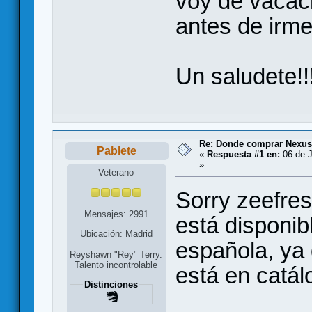
voy de vacaci
antes de irme!
Un saludete!!
Re: Donde comprar Nexu
Pablete
«
Respuesta #1 en:
06 de J
»
Veterano
Sorry zeefres
Mensajes: 2991
está disponib
Ubicación: Madrid
española, ya
Reyshawn "Rey" Terry.
Talento incontrolable
está en catálo
Distinciones