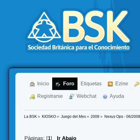
  Inicio
  Foro
Etiquetas
  Ezine
  Registrarse
  Webchat
  Ayuda
La BSK
»
KIOSKO
»
Juego del Mes
»
2008
»
Nexus Ops - 06/200
Páginas: [
1
]
Ir Abajo