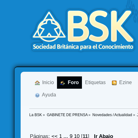
  Inicio
  Foro
Etiquetas
  Ezine
  Ayuda
La BSK
»
GABINETE DE PRENSA
»
Novedades / Actualidad
»
Páginas:
<<
1
...
9
10
[
11
]
Ir Abajo