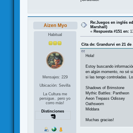
Re:Juegos en inglés e
Aizen Myo
Marshall)
«
Respuesta #151 en:
13
Habitual
Cita de: Grandurvi en 21 de
Hola!
Estoy buscando información
en algún momento, no sé si 
si las tengo controladas. L
Mensajes: 229
Ubicación: Sevilla
Shadows of Brimstone
Mythic Battles: Pantheon
La Cultura me
Aeon Trepass Odissey
persigue.. pero yo
corro más!
Oathsworn
Middara
Distinciones
Muchas gracias!