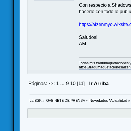
Con respecto a Shadows o
hacerlo con todo lo publi
https://aizenmyo.wixsit
Saludos!
AM
Todas mis tradumaquetaciones y 
https://tradumaquetacionesaize
Páginas:
<<
1
...
9
10
[
11
]
Ir Arriba
La BSK
»
GABINETE DE PRENSA
»
Novedades / Actualidad
»