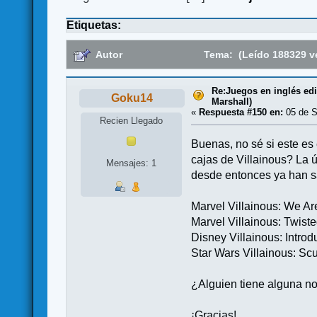
Etiquetas:
Autor
Tema: (Leído 188329 v
Re:Juegos en inglés ed
Goku14
Marshall)
«
Respuesta #150 en:
05 de S
Recien Llegado
Buenas, no sé si este es 
cajas de Villainous? La 
Mensajes: 1
desde entonces ya han sa
Marvel Villainous: We 
Marvel Villainous: Twist
Disney Villainous: Introdu
Star Wars Villainous: Sc
¿Alguien tiene alguna 
¡Gracias!