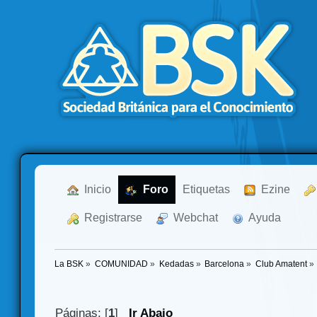
  Inicio
  Foro
Etiquetas
  Ezine
  Registrarse
  Webchat
  Ayuda
La BSK
»
COMUNIDAD
»
Kedadas
»
Barcelona
»
Club Amatent
»
Páginas: [
1
]
Ir Abajo