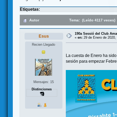
Etiquetas:
Autor
Tema: (Leído 4117 veces)
190a Sessió del Club Amat
Esus
«
en:
29 de Enero de 2020, 
Recien Llegado
La cuesta de Enero ha sido
sesión para empezar Febrer
Mensajes: 15
Distinciones