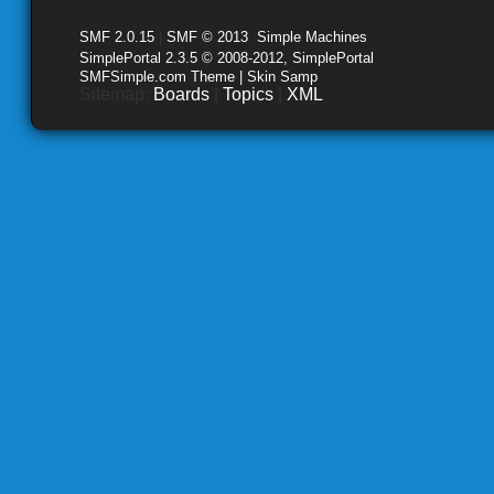
SMF 2.0.15
|
SMF © 2013
,
Simple Machines
SimplePortal 2.3.5 © 2008-2012, SimplePortal
SMFSimple.com Theme | Skin Samp
Sitemap:
Boards
|
Topics
|
XML