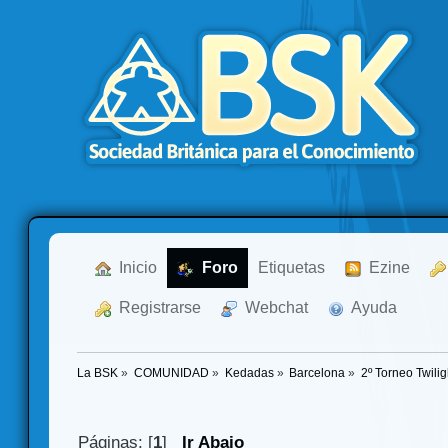
  Inicio
  Foro
Etiquetas
  Ezine
  Registrarse
  Webchat
  Ayuda
La BSK
»
COMUNIDAD
»
Kedadas
»
Barcelona
»
2º Torneo Twilig
Páginas: [
1
]
Ir Abajo