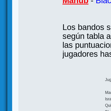
Manub
-
Bla
Los bandos s
según tabla a
las puntuacio
jugadores has
Ju
Ma
Isr
Qui