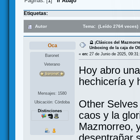
Páginas: [
1
]
Ir Abajo
Etiquetas:
Autor
Tema: (Leído 2764 veces)
🔮 ¡Clásicos del Mazmorr
Oca
Unboxing de la caja de Oth
«
en:
27 de Junio de 2025, 09:31:
Baronet
Veterano
Hoy abro una 
hechicería y h
Mensajes: 1580
Other Selves 
Ubicación: Córdoba
Distinciones
caos y la glo
Mazmorreo, y 
desentrañar 