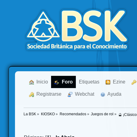
  Inicio
  Foro
Etiquetas
  Ezine
  Registrarse
  Webchat
  Ayuda
La BSK
»
KIOSKO
»
Recomendados
»
Juegos de rol
»
🔮 ¡Clásic