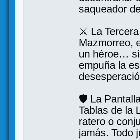
saqueador del
⚔️ La Tercera
Mazmorreo, el
un héroe… si
empuña la esp
desesperació
🛡️ La Pantall
Tablas de la
ratero o conj
jamás. Todo j