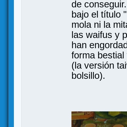
de conseguir
bajo el títul
mola ni la mi
las waifus y 
han engordad
forma bestial 
(la versión t
bolsillo).