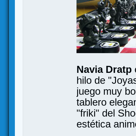
Navia Dratp
e
hilo de "Joya
juego muy bon
tablero elega
"friki" del S
estética anim