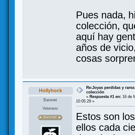
Pues nada, h
colección, qu
aquí hay gent
años de vicio
cosas sorpre
Re:Joyas perdidas y rarez
Hollyhock
colección
«
Respuesta #1 en:
16 de M
Baronet
10:05:29 »
Veterano
Estos son lo
ellos cada ci