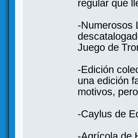
regular que l
-Numerosos 
descatalogad
Juego de Tron
-Edición colec
una edición fa
motivos, pero
-Caylus de E
-Agrícola de