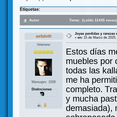
Etiquetas:
Autor
Tema: (Leído 11435 veces
Joyas perdidas y rarezas 
asfaloth
«
en:
15 de Marzo de 2025,
Veterano
Estos días me
muebles por c
todas las kal
me ha permiti
Mensajes: 1508
completo. Tra
Distinciones
y mucha pasta
demasiada), 