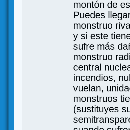
montón de est
Puedes llegar
monstruo rival
y si este tien
sufre más dañ
monstruo rad
central nucle
incendios, nu
vuelan, unida
monstruos ti
(sustituyes s
semitranspare
cuando sufren