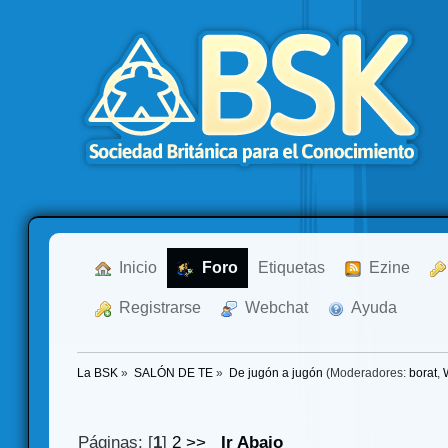
  Inicio
  Foro
Etiquetas
  Ezine
  Registrarse
  Webchat
  Ayuda
La BSK
»
SALÓN DE TE
»
De jugón a jugón
(Moderadores:
borat
,
Páginas: [
1
]
2
>>
Ir Abajo