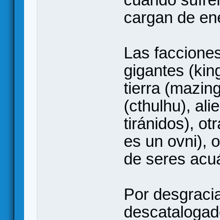
cargan de ene
Las faccione
gigantes (kin
tierra (mazin
(cthulhu), al
tiránidos), o
es un ovni), o
de seres acuá
Por desgraci
descatalogado