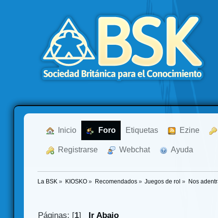
  Inicio
  Foro
Etiquetas
  Ezine
  Registrarse
  Webchat
  Ayuda
La BSK
»
KIOSKO
»
Recomendados
»
Juegos de rol
»
Nos adentra
Páginas: [
1
]
Ir Abajo