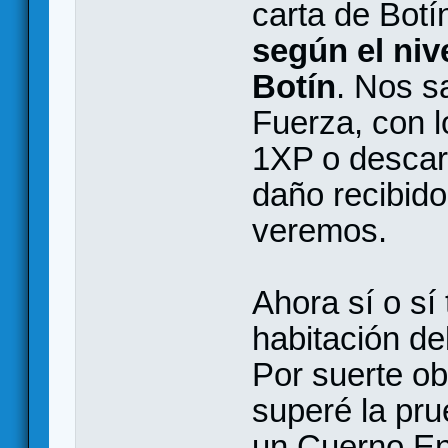
carta de Botí
según el niv
Botín
. Nos s
Fuerza, con 
1XP o descart
daño recibid
veremos.
Ahora sí o sí
habitación de
Por suerte ob
superé la pr
un Cuerno En