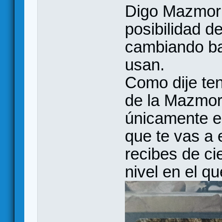
Digo Mazmorr
posibilidad d
cambiando ba
usan.
Como dije ten
de la Mazmorr
únicamente en
que te vas a 
recibes de ci
nivel en el qu