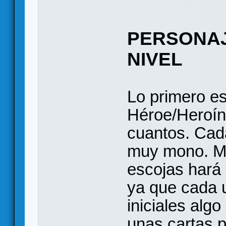
PERSONAJ
NIVEL
Lo primero es
Héroe/Heroín
cuantos. Cad
muy mono. Mo
escojas hará 
ya que cada u
iniciales algo
unas cartas p