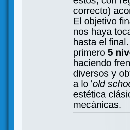
éstos, con re
correcto) aco
El objetivo fi
nos haya toc
hasta el fina
primero
5 niv
haciendo fre
diversos y o
a lo '
old scho
estética clás
mecánicas.