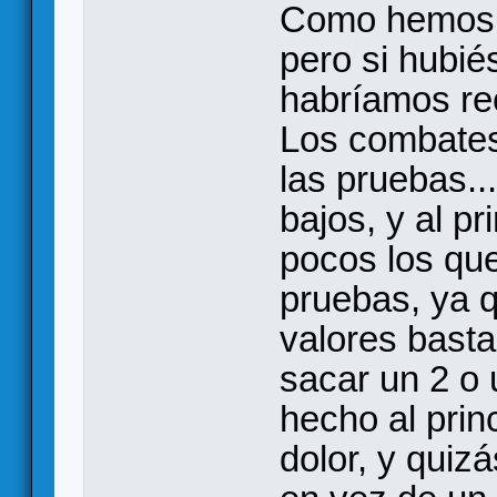
Como hemos f
pero si hubié
habríamos re
Los combates 
las pruebas.
bajos, y al pr
pocos los que
pruebas, ya 
valores basta
sacar un 2 o u
hecho al prin
dolor, y qui