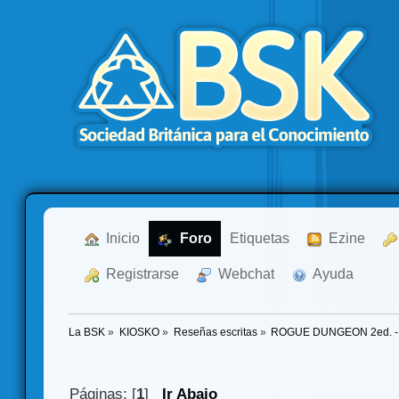
  Inicio
  Foro
Etiquetas
  Ezine
  Registrarse
  Webchat
  Ayuda
La BSK
»
KIOSKO
»
Reseñas escritas
»
ROGUE DUNGEON 2ed. - R
Páginas: [
1
]
Ir Abajo