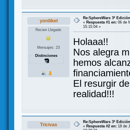
Re:SphereWars 3ª Edición
yordiket
«
Respuesta #1 en:
06 de 
15:15:04 »
Recien Llegado
Holaaa!!
Mensajes: 23
Nos alegra m
Distinciones
hemos alcanz
financiamient
El resurgir 
realidad!!!
Re:SphereWars 3ª Edición
Tricivas
«
Respuesta #2 en:
18 de J