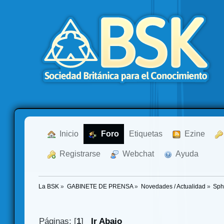
  Inicio
  Foro
Etiquetas
  Ezine
  Registrarse
  Webchat
  Ayuda
La BSK
»
GABINETE DE PRENSA
»
Novedades / Actualidad
»
Sph
Páginas: [
1
]
Ir Abajo