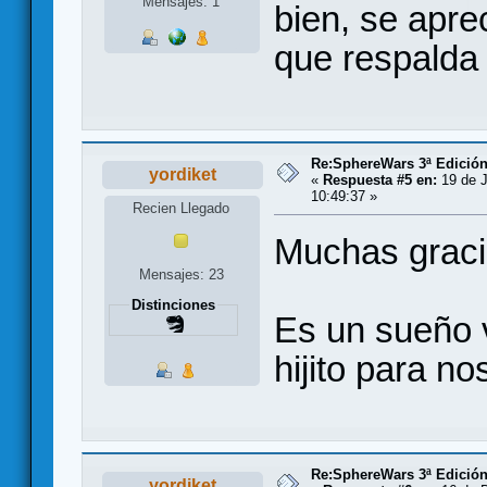
Mensajes: 1
bien, se aprec
que respalda 
Re:SphereWars 3ª Edición
yordiket
«
Respuesta #5 en:
19 de J
10:49:37 »
Recien Llegado
Muchas graci
Mensajes: 23
Distinciones
Es un sueño 
hijito para no
Re:SphereWars 3ª Edició
yordiket