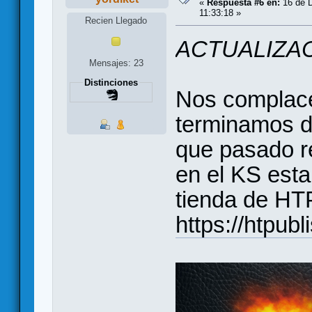
«
Respuesta #6 en:
16 de D
11:33:18 »
Recien Llegado
ACTUALIZAC
Mensajes: 23
Distinciones
Nos complace
terminamos de
que pasado re
en el KS esta
tienda de HT
https://htpub