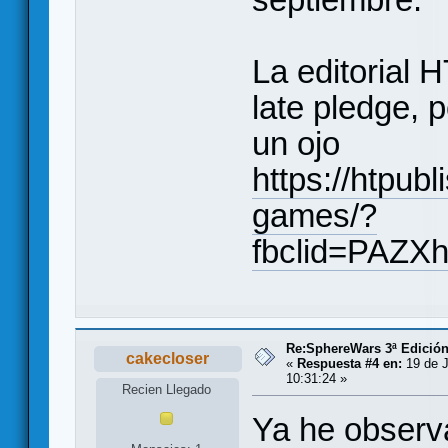
La editorial H
late pledge, p
un ojo
https://htpub
games/?
fbclid=PAZ
Re:SphereWars 3ª Edición
cakecloser
«
Respuesta #4 en:
19 de J
10:31:24 »
Recien Llegado
Ya he observa