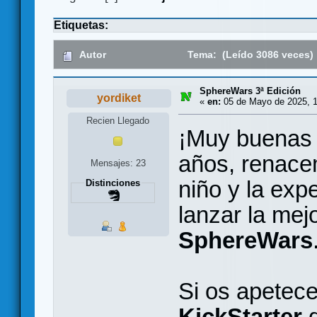
Etiquetas:
Autor
Tema: (Leído 3086 veces)
SphereWars 3ª Edición
yordiket
«
en:
05 de Mayo de 2025, 1
Recien Llegado
¡Muy buenas 
años, renace
Mensajes: 23
niño y la exp
Distinciones
lanzar la mej
SphereWars
Si os apetece
KickStarter
q