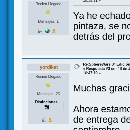
10:39:21 »
Recien Llegado
Ya he echado 
Mensajes: 1
pintaza, se no
detrás del pr
Re:SphereWars 3ª Edición
yordiket
«
Respuesta #3 en:
18 de J
10:47:19 »
Recien Llegado
Muchas graci
Mensajes: 23
Distinciones
Ahora estamo
de entrega de
septiembre.