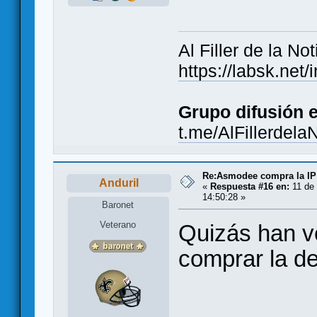
Al Filler de la Not
https://labsk.ne
Grupo difusión 
t.me/AlFillerdela
Re:Asmodee compra la IP
Anduril
«
Respuesta #16 en:
11 de 
14:50:28 »
Baronet
Veterano
Quizás han v
comprar la d