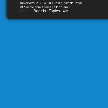
SimplePortal 2.3.5 © 2008-2012, SimplePortal
SMFSimple.com Theme | Skin Samp
Sitemap:
Boards
|
Topics
|
XML