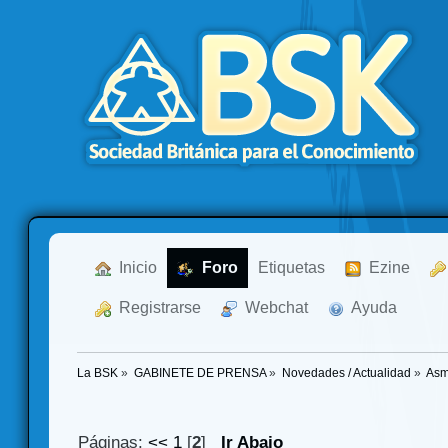
  Inicio
  Foro
Etiquetas
  Ezine
  Registrarse
  Webchat
  Ayuda
La BSK
»
GABINETE DE PRENSA
»
Novedades / Actualidad
»
Asm
Páginas:
<<
1
[
2
]
Ir Abajo