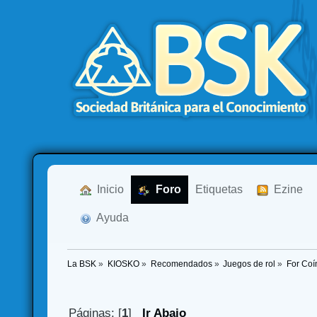
  Inicio
  Foro
Etiquetas
  Ezine
  Ayuda
La BSK
»
KIOSKO
»
Recomendados
»
Juegos de rol
»
For Coín
Páginas: [
1
]
Ir Abajo