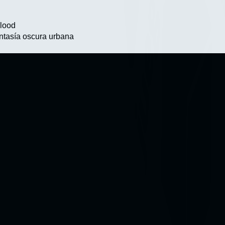
Blood
antasía oscura urbana