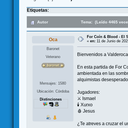
Etiquetas:
Autor
Tema: (Leído 4465 vece
For Coín & Blood - El S
Oca
«
en:
11 de Junio de 202
Baronet
Bienvenidos a Valderoca,
Veterano
En esta partida de For Co
ambientada en las sombr
alquimistas desesperad
Mensajes: 1580
Ubicación: Córdoba
Jugadores:
⚔️ ​⁠​⁠Ismael
Distinciones
🕯️ Xurxo
🩸 Jesus
¿Te atreves a cruzar el 