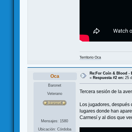
Territorio Oca
Re:For Coín & Blood - E
Oca
«
Respuesta #2 en:
25 d
Baronet
Tercera sesión de la aven
Veterano
Los jugadores, después d
lugares donde han apare
Carmesí y al dios que ven
Mensajes: 1580
Ubicación: Córdoba