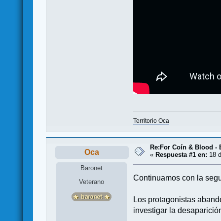
Territorio Oca
Re:For Coín & Blood - E
Oca
«
Respuesta #1 en:
18 d
Baronet
Continuamos con la segun
Veterano
Los protagonistas abando
investigar la desaparición