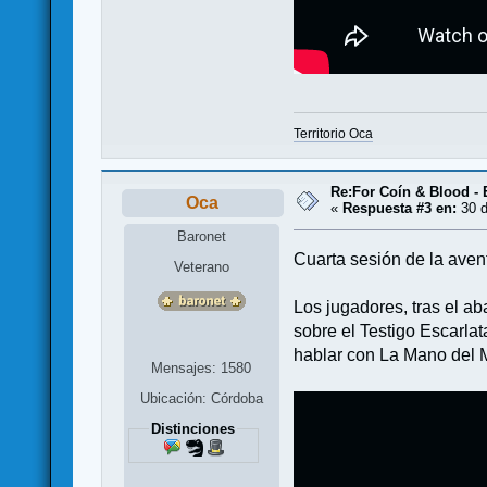
Territorio Oca
Re:For Coín & Blood - E
Oca
«
Respuesta #3 en:
30 d
Baronet
Cuarta sesión de la avent
Veterano
Los jugadores, tras el a
sobre el Testigo Escarla
hablar con La Mano del M
Mensajes: 1580
Ubicación: Córdoba
Distinciones