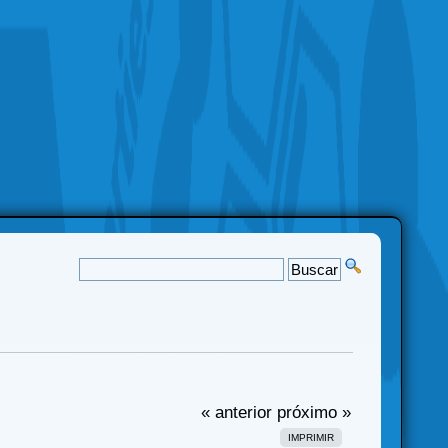
« anterior
próximo »
IMPRIMIR