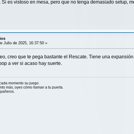
 Si es vistoso en mesa, pero que no tenga demasiado setup, me
ños
e Julio de 2025, 16:37:50 »
reo, creo que te pega bastante el Rescate. Tiene una expansi
op a ver si acaso hay suerte.
 cada momento su juego.
to más, oyes cómo llaman a tu puerta.
ompañeros.