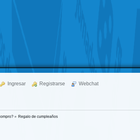
  Ingresar
  Registrarse
  Webchat
 compro?
»
Regalo de cumpleaños