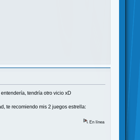
entendería, tendría otro vicio xD
ad, te recomiendo mis 2 juegos estrella:
En línea