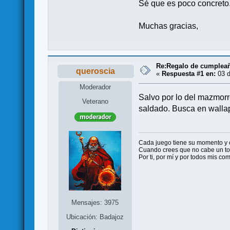
Sé que es poco concreto.
Muchas gracias,
Re:Regalo de cumplea
queroscia
«
Respuesta #1 en:
03 d
Moderador
Salvo por lo del mazmor
Veterano
saldado. Busca en wallap
Cada juego tiene su momento y
Cuando crees que no cabe un ton
Por ti, por mí y por todos mis c
Mensajes: 3975
Ubicación: Badajoz