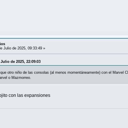
ños
e Julio de 2025, 09:33:49 »
Julio de 2025, 22:09:03
que otro niño de las consolas (al menos momentáneamente) con el Marvel C
arvel o Mazmorreo.
ojito con las expansiones