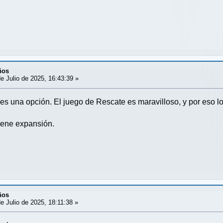
ños
e Julio de 2025, 16:43:39 »
 una opción. El juego de Rescate es maravilloso, y por eso lo t
iene expansión.
ños
e Julio de 2025, 18:11:38 »