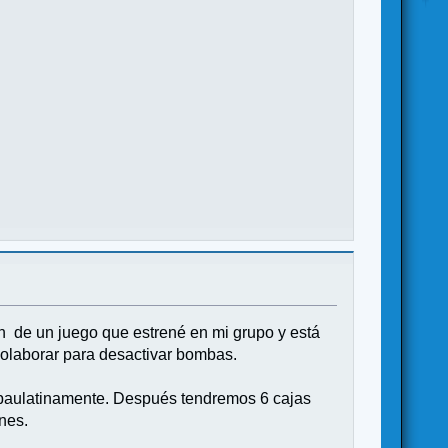
n de un juego que estrené en mi grupo y está
olaborar para desactivar bombas.
n paulatinamente. Después tendremos 6 cajas
nes.