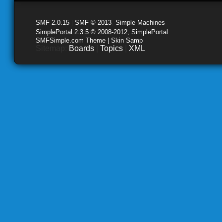
SMF 2.0.15
|
SMF © 2013
,
Simple Machines
SimplePortal 2.3.5 © 2008-2012, SimplePortal
SMFSimple.com Theme | Skin Samp
Sitemap:
Boards
|
Topics
|
XML