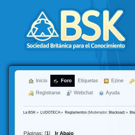
  Inicio
  Foro
Etiquetas
  Ezine
  Registrarse
  Webchat
  Ayuda
La BSK
»
LUDOTECA
»
Reglamentos
(Moderador:
Blacksad
) »
Bl
Páginas: [
1
]
Ir Abajo