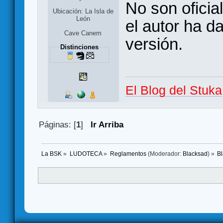
No son oficia
Ubicación: La Isla de
León
el autor ha d
Cave Canem
versión.
Distinciones
El Blog del Stuka
Páginas: [
1
]
Ir Arriba
La BSK
»
LUDOTECA
»
Reglamentos
(Moderador:
Blacksad
) »
B