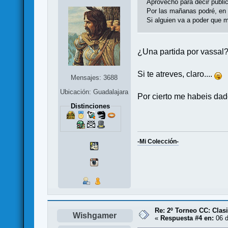
Aprovecho para decir públic
Por las mañanas podré, en p
Si alguien va a poder que 
¿Una partida por vassal?.
Si te atreves, claro....
Mensajes: 3688
Ubicación: Guadalajara
Por cierto me habeis dad
Distinciones
-Mi Colección-
Re: 2º Torneo CC: Cl
Wishgamer
«
Respuesta #4 en:
06 d