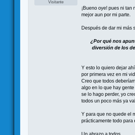
Visitante
¡Bueno oye! pues ni tan 
mejor aun por mi parte.
Después de dar mi más s
¿Por qué nos apunta
diversión de los d
Y esto lo quiero dejar ah
por primera vez en mi vi
Creo que todos deberíamo
algo en lo que hay gente
se lo hago perder, yo cr
todos un poco más ya val
Y para que no quede el m
prácticamente todo para
Un abrazo a todos.