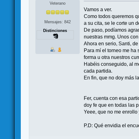
Veterano
Vamos a ver.
Como todos queremos que
Mensajes: 842
a su cita, se le corte u
De paso, podíamos agrade
Distinciones
nuestras mmg. Unos con 
Ahora en serio, Santi, d
Para mí el torneo me ha 
forma u otra nuestros cur
Habéis conseguido, al me
cada partida.
En fin, que no doy más la
Fer, cuenta con esa part
doy fe que en todas las p
Yeee, que no me enrollo 
P.D: Qué envidia el encue