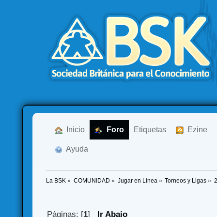
  Inicio
  Foro
Etiquetas
  Ezine
  Ayuda
La BSK
»
COMUNIDAD
»
Jugar en Línea
»
Torneos y Ligas
»
Páginas: [
1
]
Ir Abajo