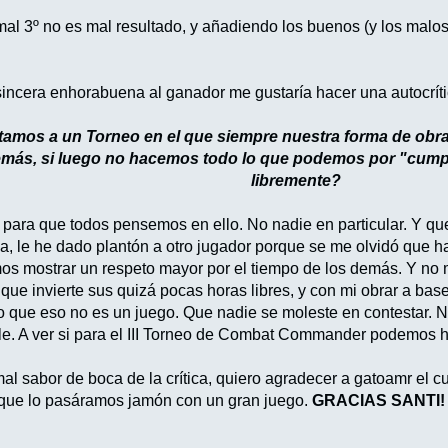
mal 3º no es mal resultado, y añadiendo los buenos (y los malos
incera enhorabuena al ganador me gustaría hacer una autocríti
mos a un Torneo en el que siempre nuestra forma de obrar i
emás, si luego no hacemos todo lo que podemos por "cumpl
libremente?
í para que todos pensemos en ello. No nadie en particular. Y qu
da, le he dado plantón a otro jugador porque se me olvidó que 
s mostrar un respeto mayor por el tiempo de los demás. Y no 
 que invierte sus quizá pocas horas libres, y con mi obrar a ba
eo que eso no es un juego. Que nadie se moleste en contestar.
e. A ver si para el III Torneo de Combat Commander podemos ha
al sabor de boca de la crítica, quiero agradecer a gatoamr el 
 que lo pasáramos jamón con un gran juego.
GRACIAS SANTI!