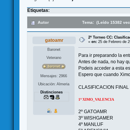
Etiquetas:
Autor
Tema: (Leído 15382 vec
2º Torneo CC: Clasif
gatoamr
«
en:
25 de Febrero de 2
Baronet
Para ir preparando la ent
Veterano
Antes de nada, no hay q
Podeis acceder a esta es
Espero que cuando Ximo 
Mensajes: 2966
Ubicación: Almeria
CLASIFICACION FINAL
Distinciones
1º XIMO_VALENCIA
2º GATOAMR
3º WISHGAMER
4º MANLUF