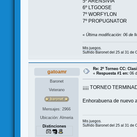
5º ARENSIVIA
6º LTGOOSE
7º WORFYLON
7º PROPUGNATOR
«
Última modificación: 06 de 
Mis juegos
.
Sufrido Baronet del 25 al 31 de 
Re: 2º Torneo CC: Cl
gatoamr
«
Respuesta #1 en:
06 d
Baronet
¡¡¡¡ TORNEO TERMINADO
Veterano
Enhorabuena de nuevo a
Mensajes: 2966
Ubicación: Almeria
Mis juegos
.
Sufrido Baronet del 25 al 31 de 
Distinciones