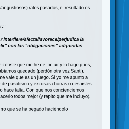
/angustiosos) ratos pasados, el resultado es
ca:
nterfiere/afecta/favorece/perjudica la
ir" con las "obligaciones" adquiridas
e conste que me he de incluir y lo hago pues,
habíamos quedado (perdón otra vez Santi).
me vale que es un juego. Si yo me apunto a
se de pasotismo y excusas chorras o despistes
 No hace falta. Con que nos concienciemos
cerlo todos mejor (y repito que me incluyo).
curro que se ha pegado haciéndolo