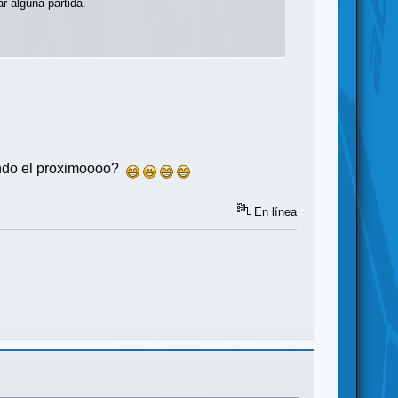
r alguna partida.
uando el proximoooo?
En línea