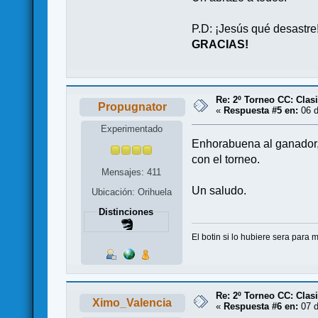
P.D: ¡Jesús qué desastre
GRACIAS!
Re: 2º Torneo CC: Cl
Propugnator
«
Respuesta #5 en:
06 d
Experimentado
Enhorabuena al ganador, 
con el torneo.
Mensajes: 411
Un saludo.
Ubicación: Orihuela
Distinciones
El botin si lo hubiere sera para m
Re: 2º Torneo CC: Cl
Ximo_Valencia
«
Respuesta #6 en:
07 d