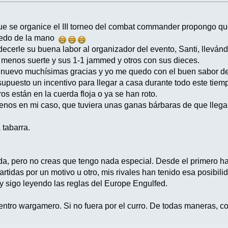
 se organice el III torneo del combat commander propongo que 
n dedo de la mano
cerle su buena labor al organizador del evento, Santi, llevánd
menos suerte y sus 1-1 jammed y otros con sus dieces.
e nuevo muchísimas gracias y yo me quedo con el buen sabor d
supuesto un incentivo para llegar a casa durante todo este tie
ros están en la cuerda floja o ya se han roto.
nos en mi caso, que tuviera unas ganas bárbaras de que llega
 tabarra.
ida, pero no creas que tengo nada especial. Desde el primero h
artidas por un motivo u otro, mis rivales han tenido esa posibili
y sigo leyendo las reglas del Europe Engulfed.
ntro wargamero. Si no fuera por el curro. De todas maneras, com