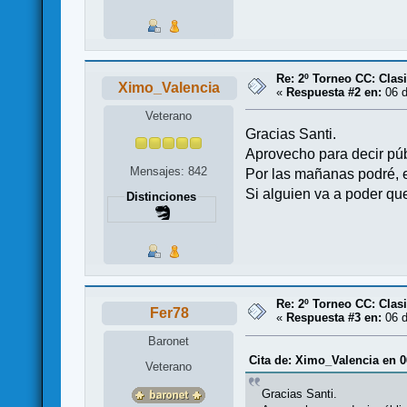
Re: 2º Torneo CC: Cl
Ximo_Valencia
«
Respuesta #2 en:
06 d
Veterano
Gracias Santi.
Aprovecho para decir púb
Mensajes: 842
Por las mañanas podré, en
Si alguien va a poder q
Distinciones
Re: 2º Torneo CC: Cl
Fer78
«
Respuesta #3 en:
06 d
Baronet
Cita de: Ximo_Valencia en 0
Veterano
Gracias Santi.