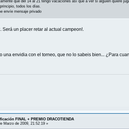
amente que del 14 al 21 tengo vacaciones así que a ver si alguien quiere juga
rincipio, todos los días.
me envíe mensaje privado
 Será un placer retar al actual campeon!.
o una envidia con el torneo, que no lo sabeis bien... ¿Para c
asificación FINAL + PREMIO DRACOTIENDA
e Marzo de 2009, 21:52:19 »