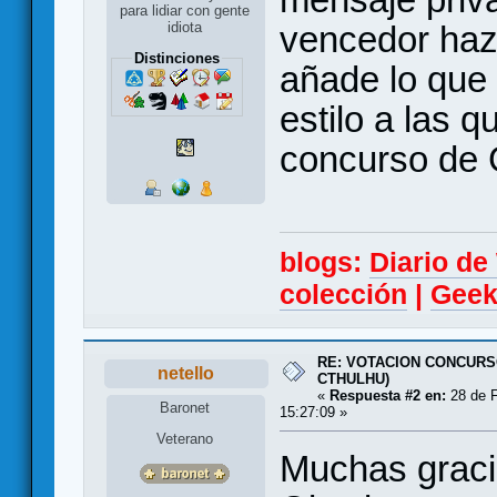
para lidiar con gente
vencedor hazt
idiota
Distinciones
añade lo que 
estilo a las q
concurso de 
blogs:
Diario d
colección
|
Geek
RE: VOTACION CONCURS
netello
CTHULHU)
«
Respuesta #2 en:
28 de F
Baronet
15:27:09 »
Veterano
Muchas graci