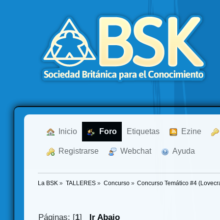
  Inicio
  Foro
Etiquetas
  Ezine
  Registrarse
  Webchat
  Ayuda
La BSK
»
TALLERES
»
Concurso
»
Concurso Temático #4 (Lovecra
Páginas: [
1
]
Ir Abajo