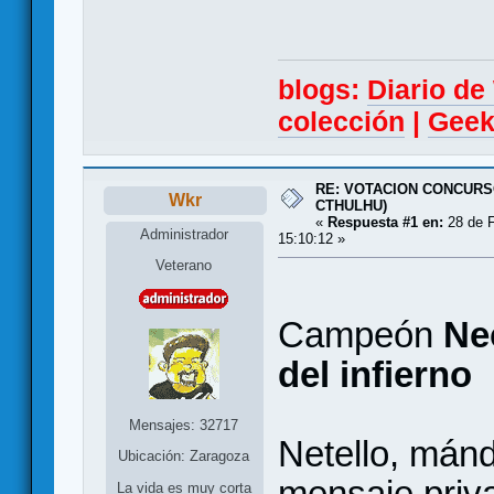
blogs:
Diario d
colección
|
Geek
RE: VOTACION CONCURS
Wkr
CTHULHU)
«
Respuesta #1 en:
28 de F
Administrador
15:10:12 »
Veterano
Campeón
Ne
del infierno
Mensajes: 32717
Netello, mán
Ubicación: Zaragoza
mensaje priv
La vida es muy corta