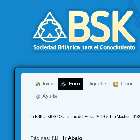
  Inicio
  Foro
Etiquetas
  Ezine
  Ayuda
La BSK
»
KIOSKO
»
Juego del Mes
»
2009
»
Die Macher - 01/
Páginas: [
1
]
Ir Abajo