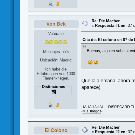
Re: Die Macher
Von Bek
«
Respuesta #1 en:
07 d
Veterano
Cita de: El colono en 07 de
Buenas, alguien sabe si exi
Mensajes: 775
Ubicación: Madrid
Ich habe die
Erfahrungen von 1000
Flamenkriegen.
Que la alemana, ahora mi
Distinciones
aparece).
HAHAHAHAH... DISREGARD TH
-
Mis Juegos
-
Re: Die Macher
El Colono
«
Respuesta #2 en:
07 d