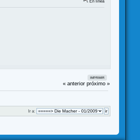
En línea
IMPRIMIR
« anterior
próximo »
Ir a: