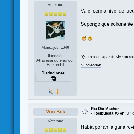
Veterano
Vale, pero a nivel de ju
Supongo que solamente e
Mensajes: 1348
Ubicación:
"Quien es incapaz de vivir en so
Atravesando eras con
Hamurabi!
Mi colección
Distinciones
Re: Die Macher
Von Bek
«
Respuesta #3 en:
07 d
Veterano
Había por ahí alguna rev