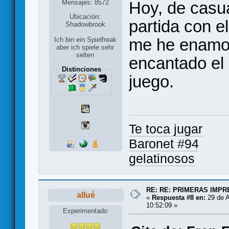
Mensajes: 8572
Hoy, de casua
Ubicación:
partida con el
Shadowbrook
me he enamor
Ich bin ein Spielfreak
aber ich spiele sehr
selten
encantado el 
Distinciones
juego.
Te toca jugar
Baronet #94
gelatinosos
RE: RE: PRIMERAS IMP
allué
«
Respuesta #8 en:
29 de A
10:52:09 »
Experimentado