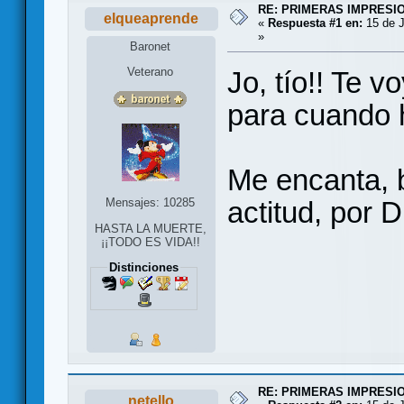
RE: PRIMERAS IMPRESI
elqueaprende
«
Respuesta #1 en:
15 de J
»
Baronet
Veterano
Jo, tío!! Te 
para cuando 
Me encanta, br
Mensajes: 10285
actitud, por D
HASTA LA MUERTE,
¡¡TODO ES VIDA!!
Distinciones
RE: PRIMERAS IMPRESI
netello