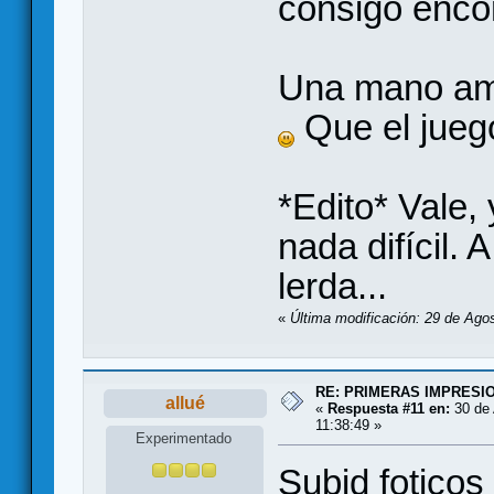
consigo encont
Una mano ami
Que el juego
*Edito* Vale,
nada difícil. 
lerda...
«
Última modificación: 29 de Agos
RE: PRIMERAS IMPRESI
allué
«
Respuesta #11 en:
30 de 
11:38:49 »
Experimentado
Subid foticos