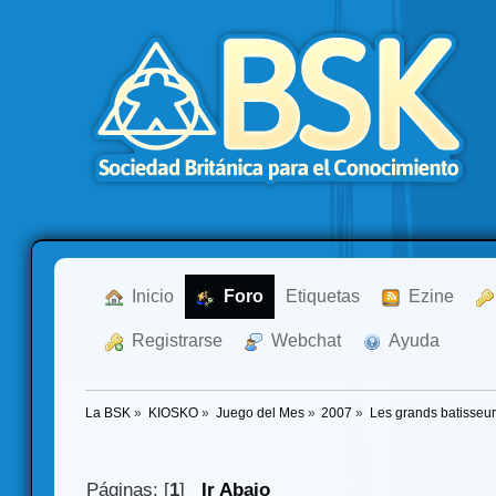
  Inicio
  Foro
Etiquetas
  Ezine
  Registrarse
  Webchat
  Ayuda
La BSK
»
KIOSKO
»
Juego del Mes
»
2007
»
Les grands batisseur
Páginas: [
1
]
Ir Abajo