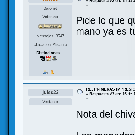
«
Respuesta #2 en:
15 de J
»
Baronet
Veterano
Pide lo que q
mano ya es t
Mensajes: 3547
Ubicación: Alicante
Distinciones
RE: PRIMERAS IMPRESI
julss23
«
Respuesta #3 en:
15 de J
»
Visitante
Nota del chiv