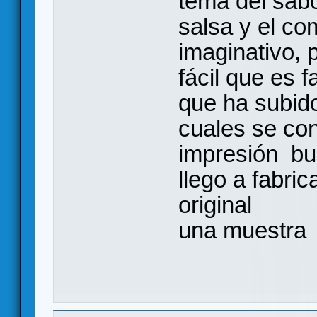
tema del sab
salsa y el co
imaginativo, 
fácil que es f
que ha subid
cuales se co
impresión bue
llego a fabri
original
una muestra