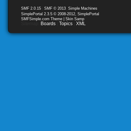
SMF 2.0.15
|
SMF © 2013
,
Simple Machines
SimplePortal 2.3.5 © 2008-2012, SimplePortal
SMFSimple.com Theme | Skin Samp
Sitemap:
Boards
|
Topics
|
XML