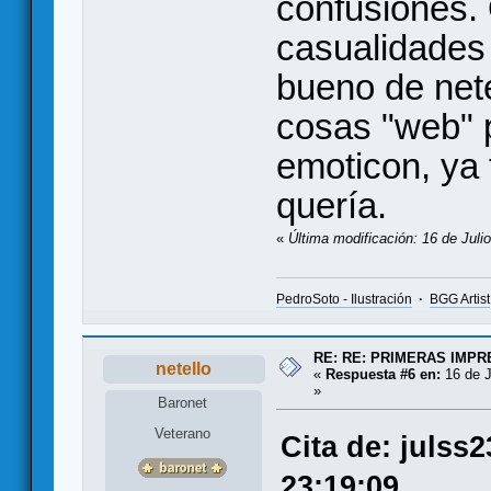
confusiones.
casualidades
bueno de net
cosas "web" 
emoticon, ya t
quería.
«
Última modificación: 16 de Juli
PedroSoto - Ilustración
·
BGG Artist
RE: RE: PRIMERAS IMP
netello
«
Respuesta #6 en:
16 de J
»
Baronet
Veterano
Cita de: julss2
23:19:09