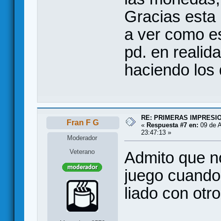
Gracias esta 
a ver como e
pd. en realid
haciendo los 
RE: PRIMERAS IMPRESI
Fran F G
«
Respuesta #7 en:
09 de A
23:47:13 »
Moderador
Veterano
Admito que n
juego cuando
liado con otro