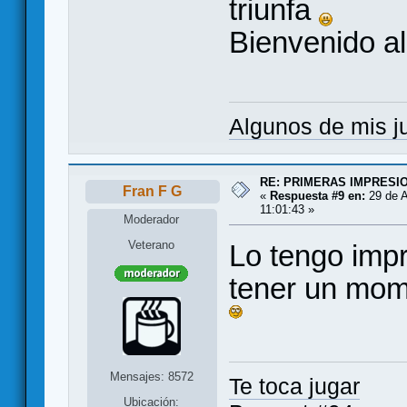
triunfa
Bienvenido a
Algunos de mis 
RE: PRIMERAS IMPRESI
Fran F G
«
Respuesta #9 en:
29 de A
11:01:43 »
Moderador
Veterano
Lo tengo impr
tener un mome
Mensajes: 8572
Te toca jugar
Ubicación: