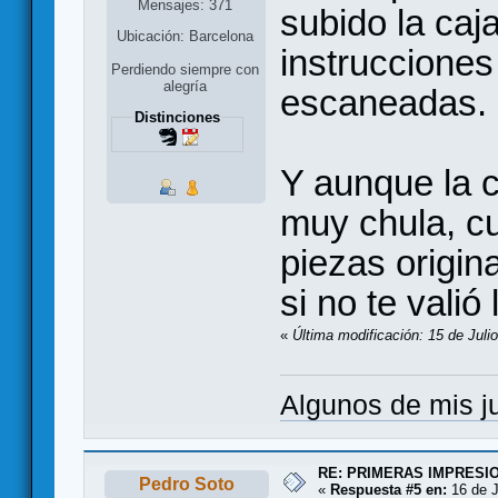
Mensajes: 371
subido la caja
Ubicación: Barcelona
instrucciones
Perdiendo siempre con
alegría
escaneadas.
Distinciones
Y aunque la 
muy chula, cu
piezas origin
si no te vali
«
Última modificación: 15 de Julio
Algunos de mis 
RE: PRIMERAS IMPRESI
Pedro Soto
«
Respuesta #5 en:
16 de J