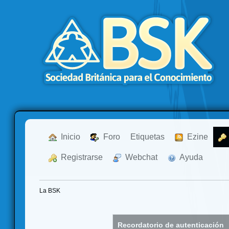
  Inicio
  Foro
Etiquetas
  Ezine
  Registrarse
  Webchat
  Ayuda
La BSK
Recordatorio de autenticación