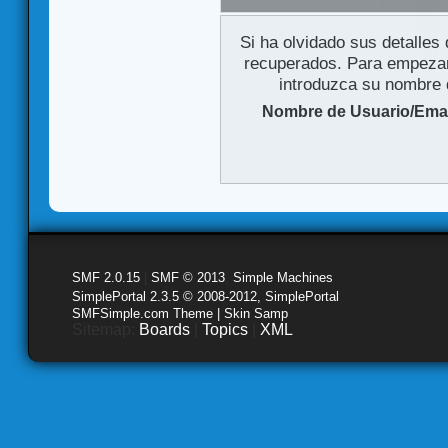
Si ha olvidado sus detalles
recuperados. Para empezar 
introduzca su nombre d
Nombre de Usuario/Emai
SMF 2.0.15
|
SMF © 2013
,
Simple Machines
SimplePortal 2.3.5 © 2008-2012, SimplePortal
SMFSimple.com Theme | Skin Samp
Sitemap:
Boards
|
Topics
|
XML