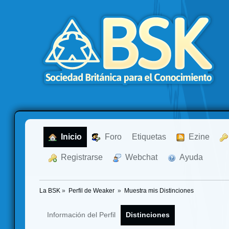
  Inicio
  Foro
Etiquetas
  Ezine
  Registrarse
  Webchat
  Ayuda
La BSK
»
Perfil de Weaker 
»
Muestra mis Distinciones
Información del Perfil
Distinciones