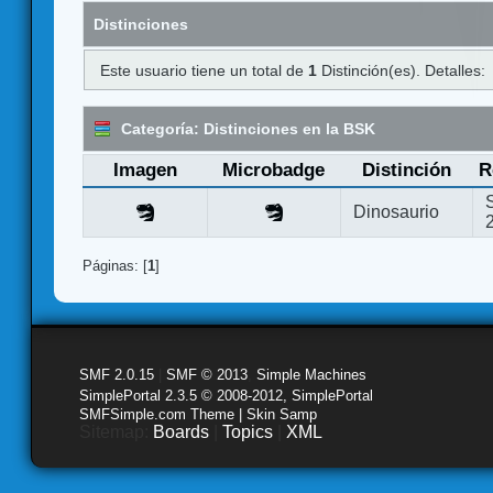
Distinciones
Este usuario tiene un total de
1
Distinción(es). Detalles:
Categoría: Distinciones en la BSK
Imagen
Microbadge
Distinción
R
Dinosaurio
Páginas: [
1
]
SMF 2.0.15
|
SMF © 2013
,
Simple Machines
SimplePortal 2.3.5 © 2008-2012, SimplePortal
SMFSimple.com Theme | Skin Samp
Sitemap:
Boards
|
Topics
|
XML