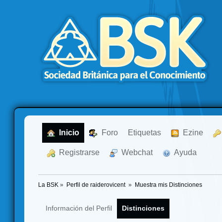
  Inicio
  Foro
Etiquetas
  Ezine
  Registrarse
  Webchat
  Ayuda
La BSK
»
Perfil de raiderovicent 
»
Muestra mis Distinciones
Información del Perfil
Distinciones