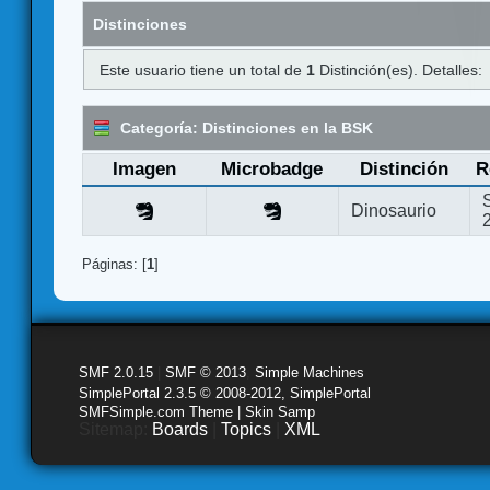
Distinciones
Este usuario tiene un total de
1
Distinción(es). Detalles:
Categoría: Distinciones en la BSK
Imagen
Microbadge
Distinción
R
Dinosaurio
Páginas: [
1
]
SMF 2.0.15
|
SMF © 2013
,
Simple Machines
SimplePortal 2.3.5 © 2008-2012, SimplePortal
SMFSimple.com Theme | Skin Samp
Sitemap:
Boards
|
Topics
|
XML