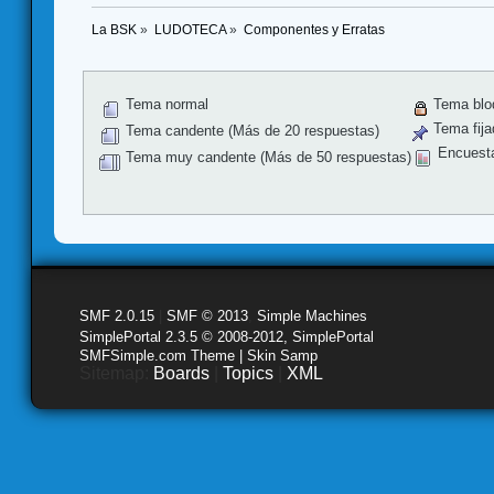
La BSK
»
LUDOTECA
»
Componentes y Erratas
Tema normal
Tema blo
Tema fija
Tema candente (Más de 20 respuestas)
Encuest
Tema muy candente (Más de 50 respuestas)
SMF 2.0.15
|
SMF © 2013
,
Simple Machines
SimplePortal 2.3.5 © 2008-2012, SimplePortal
SMFSimple.com Theme | Skin Samp
Sitemap:
Boards
|
Topics
|
XML