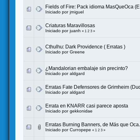
Fields of Fire: Pack idioma MasQueOca (Er
Iniciado por
jmiguel
Criaturas Maravillosas
Iniciado por
juanh
«
1
2
3
»
Cthulhu: Dark Providence ( Erratas )
Iniciado por
Greene
¿Mandalorian embalaje sin precinto?
Iniciado por
aldgard
Erratas Fate Defensores de Grimheim (Du
Iniciado por
aldgard
Errata en KNARR casi parece aposta
Iniciado por
gekkonidae
Erratas Burning Banners, de Más que Oca.
Iniciado por
Curropepe
«
1
2
3
»