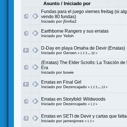
Asunto
/
Iniciado por
Fundas para el juego viernes freitag (si al
vendo 80 fundas)
Iniciado por
j5m6a2
Earthborne Rangers y sus erratas
Iniciado por
Yelish
D-Day en playa Omaha de Devir (Erratas)
Iniciado por
Gersen
«
1
2
3
...
32
»
(Erratas) The Elder Scrolls: La Traición d
Era
Iniciado por
bowie
Erratas en Final Girl
Iniciado por
Dezencajado
«
1
2
3
...
13
»
Erratas en Storyfold: Wildwoods
Iniciado por
Dezencajado
«
1
2
»
Erratas en SETI de Devir y cartas que falta
Iniciado por
jamesjones
«
1
2
»