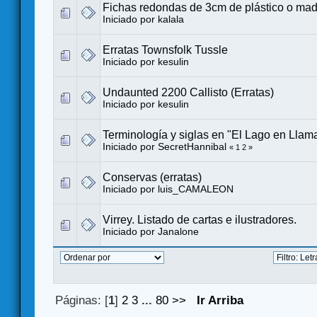
Fichas redondas de 3cm de plástico o mad
Iniciado por
kalala
Erratas Townsfolk Tussle
Iniciado por
kesulin
Undaunted 2200 Callisto (Erratas)
Iniciado por
kesulin
Terminología y siglas en "El Lago en Llama
Iniciado por
SecretHannibal
«
1
2
»
Conservas (erratas)
Iniciado por
luis_CAMALEON
Virrey. Listado de cartas e ilustradores.
Iniciado por
Janalone
Páginas: [
1
]
2
3
...
80
>>
Ir Arriba