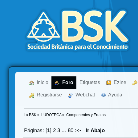
  Inicio
  Foro
Etiquetas
  Ezine
  Registrarse
  Webchat
  Ayuda
La BSK
»
LUDOTECA
»
Componentes y Erratas
Páginas: [
1
]
2
3
...
80
>>
Ir Abajo