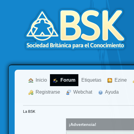
  Inicio
  Forum
Etiquetas
  Ezine
  Registrarse
  Webchat
  Ayuda
La BSK
¡Advertencia!