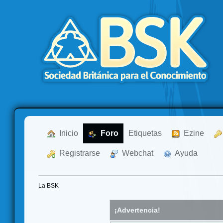
  Inicio
  Foro
Etiquetas
  Ezine
  Registrarse
  Webchat
  Ayuda
La BSK
¡Advertencia!