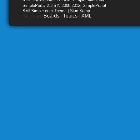
SimplePortal 2.3.5 © 2008-2012, SimplePortal
SMFSimple.com Theme | Skin Samp
Sitemap:
Boards
|
Topics
|
XML