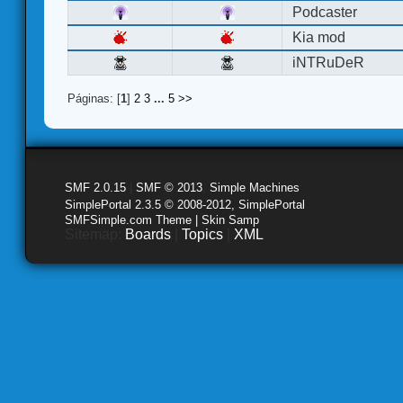
Podcaster
Kia mod
iNTRuDeR
Páginas: [
1
]
2
3
...
5
>>
SMF 2.0.15
|
SMF © 2013
,
Simple Machines
SimplePortal 2.3.5 © 2008-2012, SimplePortal
SMFSimple.com Theme | Skin Samp
Sitemap:
Boards
|
Topics
|
XML