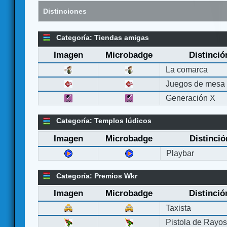
Distinciones
Categoría: Tiendas amigas
Imagen
Microbadge
Distinció
La comarca
Juegos de mesa
Generación X
Categoría: Templos lúdicos
Imagen
Microbadge
Distinció
Playbar
Categoría: Premios Wkr
Imagen
Microbadge
Distinció
Taxista
Pistola de Rayo