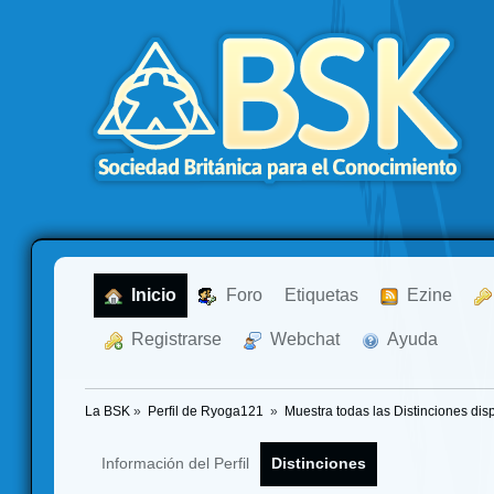
  Inicio
  Foro
Etiquetas
  Ezine
  Registrarse
  Webchat
  Ayuda
La BSK
»
Perfil de Ryoga121 
»
Muestra todas las Distinciones dis
Información del Perfil
Distinciones