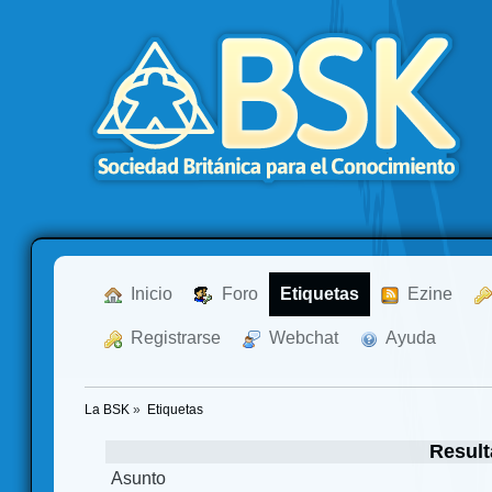
  Inicio
  Foro
Etiquetas
  Ezine
  Registrarse
  Webchat
  Ayuda
La BSK
»
Etiquetas
Result
Asunto