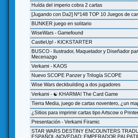
Huída del imperio cobra 2 cartas
[Jugando con Da2] Nº148 TOP 10 Juegos de car
BUNKER juego en solitario
WiseWars - Gamefound
CastleUp! - KICKSTARTER
BUSCO - Ilustrador, Maquetador y Diseñador par
Mecenazgo
Verkami - KAOS
Nuevo SCOPE Panzer y Trilogía SCOPE
Wise Wars deckbuilding a dos jugadores
Verkami - ☯ KHARMA! The Card Game
Tierra Media, juego de cartas noventero, ¿un m
¿Sitios para imprimir cartas tipo Artscow o Printe
Presentación - Verkami Firamic
STAR WARS DESTINY ENCOUNTERS TRA
ESPAÑOL-NOVEDAD: EMPERADOR PALPATI