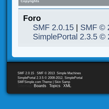
Copyrights
Foro
SMF 2.0.15
|
SMF © 
SimplePortal 2.3.5 ©
SMF 2.0.15
|
SMF © 2013
,
Simple Machines
SimplePortal 2.3.5 © 2008-2012, SimplePortal
SMFSimple.com Theme | Skin Samp
Sitemap:
Boards
|
Topics
|
XML