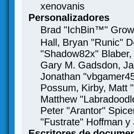
xenovanis
Personalizadores
Brad "IchBin™" Gro
Hall, Bryan "Runic" D
"Shadow82x" Blaber, 
Gary M. Gadsdon, Jas
Jonathan "vbgamer45" 
Possum, Kirby, Matt
Matthew "Labradoodle
Peter "Arantor" Spice
"Fustrate" Hoffman y
Escritores de docume