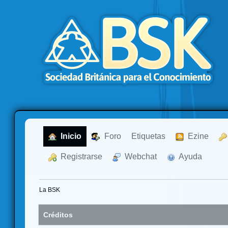
  Inicio
  Foro
Etiquetas
  Ezine
  Registrarse
  Webchat
  Ayuda
La BSK
Créditos