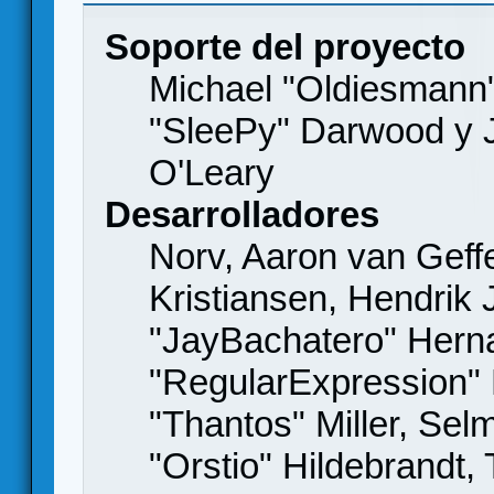
Soporte del proyecto
Michael "Oldiesmann
"SleePy" Darwood y J
O'Leary
Desarrolladores
Norv, Aaron van Geffe
Kristiansen, Hendrik
"JayBachatero" Hern
"RegularExpression"
"Thantos" Miller, Se
"Orstio" Hildebrandt,