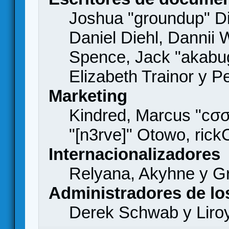
Joshua "groundup" Di
Daniel Diehl, Dannii 
Spence, Jack "akabu
Elizabeth Trainor y 
Marketing
Kindred, Marcus "cσσ
"[n3rve]" Otowo, rick
Internacionalizadores
Relyana, Akyhne y G
Administradores de lo
Derek Schwab y Liro