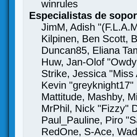
winrules
Especialistas de sopor
JimM, Adish "(F.L.A.M
Kilpinen, Ben Scott,
Duncan85, Eliana Tame
Huw, Jan-Olof "Owdy"
Strike, Jessica "Mis
Kevin "greyknight17" H
Mattitude, Mashby, Mic
MrPhil, Nick "Fizzy" 
Paul_Pauline, Piro "S
RedOne, S-Ace, Wad