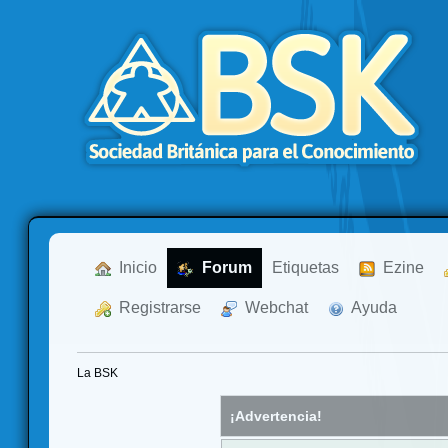
  Inicio
  Forum
Etiquetas
  Ezine
  Registrarse
  Webchat
  Ayuda
La BSK
¡Advertencia!