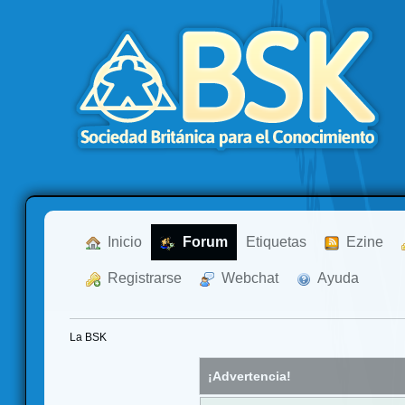
  Inicio
  Forum
Etiquetas
  Ezine
  Registrarse
  Webchat
  Ayuda
La BSK
¡Advertencia!