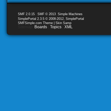
SMF 2.0.15
|
SMF © 2013
,
Simple Machines
SimplePortal 2.3.5 © 2008-2012, SimplePortal
SMFSimple.com Theme | Skin Samp
Sitemap:
Boards
|
Topics
|
XML