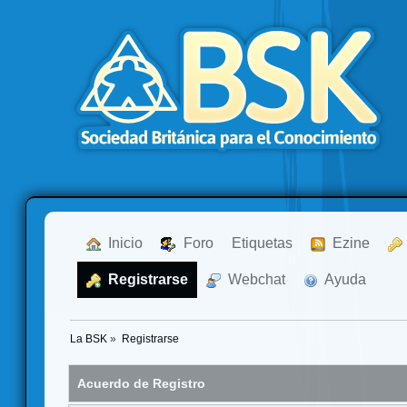
  Inicio
  Foro
Etiquetas
  Ezine
  Registrarse
  Webchat
  Ayuda
La BSK
»
Registrarse
Acuerdo de Registro