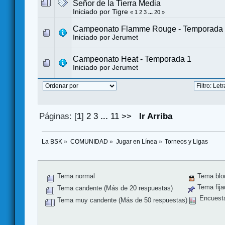
Señor de la Tierra Media
Iniciado por
Tigre
«
1
2
3
...
20
»
Campeonato Flamme Rouge - Temporada
Iniciado por
Jerumet
Campeonato Heat - Temporada 1
Iniciado por
Jerumet
Páginas: [
1
]
2
3
...
11
>>
Ir Arriba
La BSK
»
COMUNIDAD
»
Jugar en Línea
»
Torneos y Ligas
Tema normal
Tema blo
Tema fija
Tema candente (Más de 20 respuestas)
Encuest
Tema muy candente (Más de 50 respuestas)