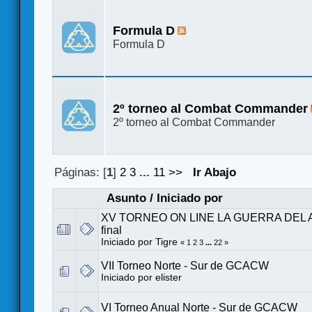
Formula D
Formula D
2º torneo al Combat Commander
2º torneo al Combat Commander
Páginas: [
1
]
2
3
...
11
>>
Ir Abajo
Asunto
/
Iniciado por
XV TORNEO ON LINE LA GUERRA DEL A
final
Iniciado por
Tigre
«
1
2
3
...
22
»
VII Torneo Norte - Sur de GCACW
Iniciado por
elister
VI Torneo Anual Norte - Sur de GCACW