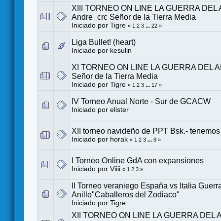
XIII TORNEO ON LINE LA GUERRA DEL 
Andre_crc Señor de la Tierra Media
Iniciado por
Tigre
«
1
2
3
...
22
»
Liga Bullet! (heart)
Iniciado por
kesulin
XI TORNEO ON LINE LA GUERRA DEL AN
Señor de la Tierra Media
Iniciado por
Tigre
«
1
2
3
...
17
»
IV Torneo Anual Norte - Sur de GCACW
Iniciado por
elister
XII torneo navideño de PPT Bsk.- tenemo
Iniciado por
horak
«
1
2
3
...
9
»
I Torneo Online GdA con expansiones
Iniciado por
Viiii
«
1
2
3
»
II Torneo veraniego España vs Italia Guerr
Anillo"Caballeros del Zodiaco"
Iniciado por
Tigre
XII TORNEO ON LINE LA GUERRA DEL AN