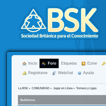
  Inicio
  Foro
Etiquetas
  Ezine
  Registrarse
  Webchat
  Ayuda
La BSK
»
COMUNIDAD
»
Jugar en Línea
»
Torneos y Ligas
Subforos