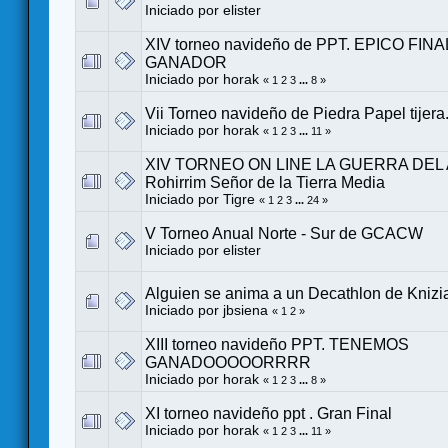
Iniciado por
elister
XIV torneo navideño de PPT. EPICO FIN
GANADOR
Iniciado por
horak
«
1
2
3
...
8
»
Vii Torneo navideño de Piedra Papel tij
Iniciado por
horak
«
1
2
3
...
11
»
XIV TORNEO ON LINE LA GUERRA DEL 
Rohirrim Señor de la Tierra Media
Iniciado por
Tigre
«
1
2
3
...
24
»
V Torneo Anual Norte - Sur de GCACW
Iniciado por
elister
Alguien se anima a un Decathlon de Knizia
Iniciado por
jbsiena
«
1
2
»
XIII torneo navideño PPT. TENEMOS
GANADOOOOORRRR
Iniciado por
horak
«
1
2
3
...
8
»
XI torneo navideño ppt . Gran Final
Iniciado por
horak
«
1
2
3
...
11
»