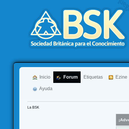
  Inicio
  Forum
Etiquetas
  Ezine
  Ayuda
La BSK
¡Adve