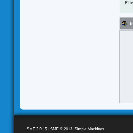
El t
I
SMF 2.0.15
|
SMF © 2013
,
Simple Machines