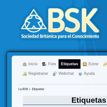
  Inicio
  Foro
Etiquetas
  Ezine
  Registrarse
  Webchat
  Ayuda
La BSK
»
Etiquetas
Etiqueta