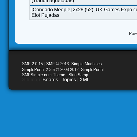
(Tradumaquetadas)
[Condado Meeple] 2x28 (52): UK Games Expo c
Eloi Pujadas
Pow
SMF 2.0.15
|
SMF © 2013
,
Simple Machines
SimplePortal 2.3.5 © 2008-2012, SimplePortal
SMFSimple.com Theme | Skin Samp
Sitemap:
Boards
|
Topics
|
XML