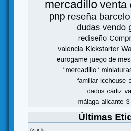
mercadillo
venta
pnp
reseña
barcel
dudas
vendo
rediseño
Comp
valencia
Kickstarter
Wa
eurogame
juego de mes
"mercadillo"
miniatura
familiar
icehouse
dados
cádiz
va
málaga
alicante
3
Últimas Eti
Asunto