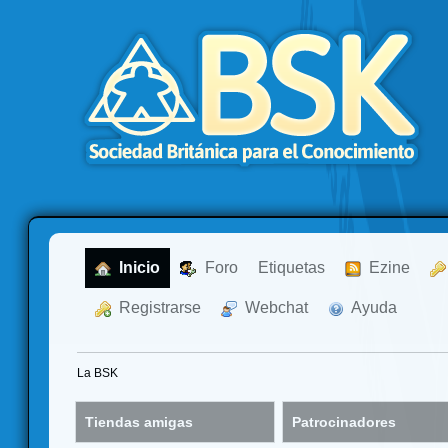
  Inicio
  Foro
Etiquetas
  Ezine
  Registrarse
  Webchat
  Ayuda
La BSK
Tiendas amigas
Patrocinadores