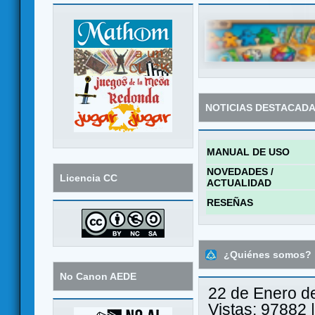
NOTICIAS DESTACAD
MANUAL DE USO
NOVEDADES /
Licencia CC
ACTUALIDAD
RESEÑAS
¿Quiénes somos?
No Canon AEDE
22 de Enero d
Vistas: 97882 