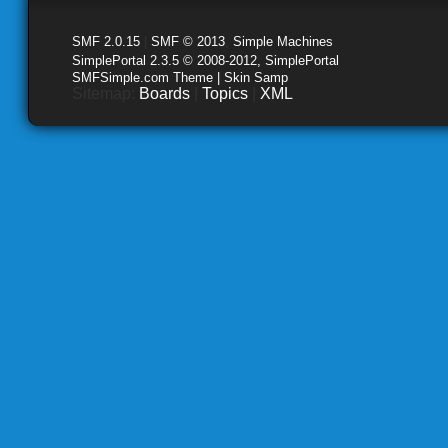
SMF 2.0.15
|
SMF © 2013
,
Simple Machines
SimplePortal 2.3.5 © 2008-2012, SimplePortal
SMFSimple.com Theme | Skin Samp
Sitemap:
Boards
|
Topics
|
XML