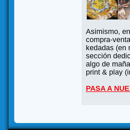
Asimismo, ent
compra-venta
kedadas (en 
sección dedi
algo de maña 
print & play (
PASA A NU