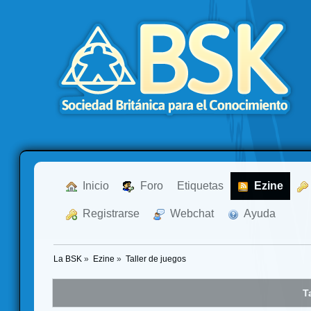
  Inicio
  Foro
Etiquetas
  Ezine
  Registrarse
  Webchat
  Ayuda
La BSK
»
Ezine
»
Taller de juegos
T